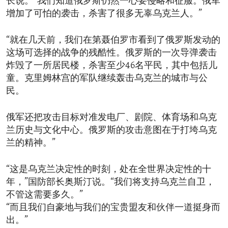
长说。“我们知道俄罗斯仍然一心要侵略和征服。俄军
增加了可怕的袭击，杀害了很多无辜乌克兰人。”
“就在几天前，我们在第聂伯罗市看到了俄罗斯发动的
这场可选择的战争的残酷性。俄罗斯的一次导弹袭击
炸毁了一所居民楼，杀害至少46名平民，其中包括儿
童。克里姆林宫的军队继续轰击乌克兰的城市与公
民。
俄军还把攻击目标对准发电厂、剧院、体育场和乌克
兰历史与文化中心。俄罗斯的攻击意图在于打垮乌克
兰的精神。”
“这是乌克兰决定性的时刻，处在全世界决定性的十
年，”国防部长奥斯汀说。“我们将支持乌克兰自卫，
不管这需要多久。”
“而且我们自豪地与我们的宝贵盟友和伙伴一道挺身而
出。”