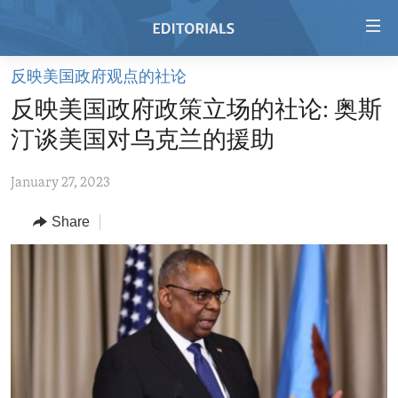
Accessibility
links
Skip
反映美国政府观点的社论
to
HOME
反映美国政府政策立场的社论: 奥斯
main
VIDEO
content
汀谈美国对乌克兰的援助
RADIO
Skip
to
January 27, 2023
REGIONS
main
Share
TOPICS
AFRICA
Navigation
Skip
ARCHIVE
AMERICAS
HUMAN RIGHTS
to
ABOUT US
ASIA
SECURITY AND DEFENSE
Search
EUROPE
AID AND DEVELOPMENT
FOLLOW US
MIDDLE EAST
DEMOCRACY AND GOVERNANCE
ECONOMY AND TRADE