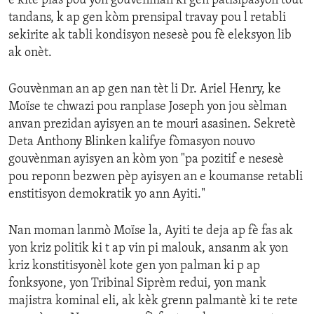
e kite plas pou yon gouvènman ki gen patisipasyon tout
tandans, k ap gen kòm prensipal travay pou l retabli
sekirite ak tabli kondisyon nesesè pou fè eleksyon lib
ak onèt.
Gouvènman an ap gen nan tèt li Dr. Ariel Henry, ke
Moïse te chwazi pou ranplase Joseph yon jou sèlman
anvan prezidan ayisyen an te mouri asasinen. Sekretè
Deta Anthony Blinken kalifye fòmasyon nouvo
gouvènman ayisyen an kòm yon "pa pozitif e nesesè
pou reponn bezwen pèp ayisyen an e koumanse retabli
enstitisyon demokratik yo ann Ayiti."
Nan moman lanmò Moïse la, Ayiti te deja ap fè fas ak
yon kriz politik ki t ap vin pi malouk, ansanm ak yon
kriz konstitisyonèl kote gen yon palman ki p ap
fonksyone, yon Tribinal Siprèm redui, yon mank
majistra kominal eli, ak kèk grenn palmantè ki te rete