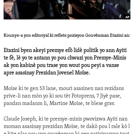
ENVIRONMENT AND HEALTH
IDEALS AND INSTITUTIONS
Kounye-a yon editoryal ki reflete pozisyon Gouvènman Etazini an:
Etazini byen akeyi premye efò lidè politik yo ann Ayiti
te fè, lè yo te antann yo pou chwazi yon Premye-Minis
ak yon kabinè pou trase yon wout pou peyi a vanse
apre asasinay Prezidan Jovenel Moïse.
Moïse ki te gen 53 lane, mouri asasinen nan rezidans
prive-li nan mòn yo ki sou tèt Potoprens, 7 Jiyè pase,
pandan madanm li, Martine Moïse, te blese grav.
Claude Joseph, ki te premye-minis pwovizwa Ayiti nan
moman asasinay prezidan Moïse, te dakò pou l rale kò l