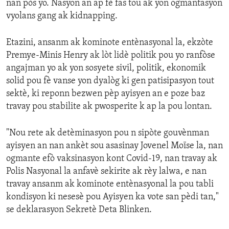
nan pòs yo. Nasyon an ap fè fas tou ak yon ogmantasyon
vyolans gang ak kidnapping.
Etazini, ansanm ak kominote entènasyonal la, ekzòte
Premye-Minis Henry ak lòt lidè politik pou yo ranfòse
angajman yo ak yon sosyete sivil, politik, ekonomik
solid pou fè vanse yon dyalòg ki gen patisipasyon tout
sektè, ki reponn bezwen pèp ayisyen an e poze baz
travay pou stabilite ak pwosperite k ap la pou lontan.
"Nou rete ak detèminasyon pou n sipòte gouvènman
ayisyen an nan ankèt sou asasinay Jovenel Moïse la, nan
ogmante efò vaksinasyon kont Covid-19, nan travay ak
Polis Nasyonal la anfavè sekirite ak rèy lalwa, e nan
travay ansanm ak kominote entènasyonal la pou tabli
kondisyon ki nesesè pou Ayisyen ka vote san pèdi tan,"
se deklarasyon Sekretè Deta Blinken.