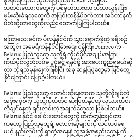
စိုးရိမ်ကြောင်း ထုတ်ပြောကြပါတယ်။ ဒါ့အပြင်
သတင်းထောက်တွေကို ပစ်မှတ်ထားတာ သိသာလွန်းပြီး၊
ဖမ်းဆီးခံရသူတွေကို အပြင်းထန်နှိပ်စက်တာ၊ အင်တာနက်
ပိတ်ဆို့တာတွေကိုလည်း ထောက်ပြကြပါတယ်။
မကြာသေးခင်က ပိုလန်နိုင်ငံကို သွားရောက်ခဲ့တဲ့ ခရီးစဉ်
အတွင်း အမေရိကန်နိုင်ငံခြားရေး ဝန်ကြီး Pompeo က -
Belarus ပြည်သူတွေ သူတို့ရဲ့ကိုယ်ပိုင်အချုပ်အခြာ၊
ကိုယ်ပိုင်လွတ်လပ်ခ ွင့်ခငွ့် ရနိုင်ဖို့ အားပေးကူညီရမယ်ဆို
တာ ဘုံရည်မှန်းချက်ဖြစ်ပြီး အခု ဆန္ဒပြပွဲတွေမှာ မြင်တွေ့
နိုင်ကြောင်း ပြောခဲ့ပါတယ်။
Belarus ပြည်သူတွေ တောင်းဆိုနေတာက သူတို့လိုချင်တဲ့
အစိုးရပုံစံကို သူတို့ကိုယ်တိုင် ဆုံးဖြတ်နိုင်တဲ့ လူသားတိုင်း
လိုချင်နေတဲ့ ရှင်းလင်းတဲ့အချက်တွေသာ ဖြစ်ပါတယ်။
Belarus နိုင်ငံ ခေါင်းဆောင်တွေကို တိုက်တွန်းချင်တာ
ကတော့ ပြည်သူတွေရဲ့ တောင်းဆိုချက်ကို ထင်ဟပ်စေ
မယ့် နည်းလမ်းကို ရှာတဲ့အနေနဲ့ လူအဖွဲ့အစည်းတွေနဲ့ ထိ