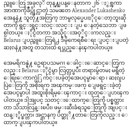
ည္သူေတြ အခုလုိ တုန္႔ျပန္ေနတာက ၂၆ ႏွစ္ၾကာ
အာဏာကိုခ်ဳပ္ကိုင္လာတဲ့ သမၼတ Alexander Lukashenko
အေနနဲ႔ သူတို႔အတြက္ ဘာမွလုပ္မေပးႏိုင္ေတာ့ဘူးဆို
တာကို ရွင္းရွင္းလင္းလင္း ျပ ေနတဲ့သေဘာ ျဖ
စ္ပါတယ္။ ႏိုင္ငံတကာ အသိုင္းအဝုိင္းကလည္း
Belarus ျပည္သူေတြရဲ႕ ဒီမိုကေရစီေရး ျပင္းျပတဲ့
ဆႏၵနဲ႔အတူ တသားထဲ ရပ္တည္ေနၾကပါတယ္။
အေမရိကန္နဲ႔ ဥေရာပသမဂၢ ေခါင္းေဆာင္ေတြက
လည္း Belarus ႏိုင္ငံမွာ လြတ္လပ္ၿပီး တရားမွ်တမႈ မရွိတဲ့
ေရြးေကာက္ပဲြ က်င္းပခဲ့တဲ့အေပၚမွာေရာ ၊ ဆႏၵျပ
ပြဲေတြကို အစိုးရက အၾကမ္းဖက္ ျေဖရွင္းခဲ့တဲ့
အေပၚမွာပါ အထူးစိုးရိမ္ေၾကာင္း ထုတ္ေျပာၾက
ပါတယ္။ ဒါ့အျပင္ သတင္းေထာက္ေတြကို ပစ္မွတ္ထား
တာ သိသာလြန္းၿပီး၊ ဖမ္းဆီးခံရသူေတြကို အျပင္း
ထန္ႏွိပ္စက္တာ၊ အင္တာနက္ ပိတ္ဆုိ႔တာေတြကိုလည္း ေ
ထာက္ျပၾကပါတယ္။