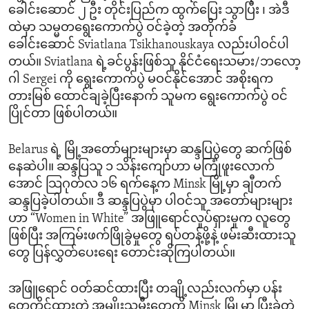
ခေါင်းဆောင် ၂ ဦး တိုင်းပြည်က ထွက်ပြေး သွာပြီး ၊ အဲဒီ
ထဲမှာ သမ္မတရွေးကောက်ပွဲ ဝင်ခဲ့တဲ့ အတိုက်ခံ
ခေါင်းဆောင် Sviatlana Tsikhanouskaya လည်းပါဝင်ပါ
တယ်။ Sviatlana ရဲ့ခင်ပွန်းဖြစ်သူ နိုင်ငံရေးသမား/ဘလော့
ဂါ Sergei ကို ရွေးကောက်ပွဲ မဝင်နိုင်အောင် အစိုးရက
တားမြစ် ထောင်ချခဲ့ပြီးနောက် သူမက ရွေးကောက်ပွဲ ဝင်
ပြိုင်တာ ဖြစ်ပါတယ်။
Belarus ရဲ့ မြို့အတော်များများမှာ ဆန္ဒပြပွဲတွေ ဆက်ဖြစ်
နေဆဲပါ။ ဆန္ဒပြသူ ၁ သိန်းကျော်ဟာ မကြုံဖူးလောက်
အောင် သြဂုတ်လ ၁၆ ရက်နေ့က Minsk မြို့မှာ ချီတက်
ဆန္ဒပြခဲ့ပါတယ်။ ဒီ ဆန္ဒပြပွဲမှာ ပါဝင်သူ အတော်များများ
ဟာ “Women in White” အဖြူရောင်လှုပ်ရှားမှုက လူတွေ
ဖြစ်ပြီး အကြမ်းဖက်ဖြိုခွဲမှုတွေ ရပ်တန့်ဖို့နဲ့ ဖမ်းဆီးထားသူ
တွေ ပြန်လွှတ်ပေးရေး တောင်းဆိုကြပါတယ်။
အဖြူရောင် ဝတ်ဆင်ထားပြီး တချို့လည်းလက်မှာ ပန်း
တွေကိုင်ထားတဲ့ အမျိုးသမီးတွေကို Minsk မြို့မှာ ပြီးခဲ့တဲ့