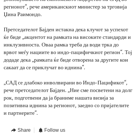
регионот“, рече американскиот министер за трговија
Џина Раимондо.
Претседателот Бајден истакна дека клучот за успехот
ќе биде „акцентот на рамката на високите стандарди и
инклузивноста. Оваа рамка треба да води трка до
врвот меѓу нациите во индо-пацифичкиот регион“. Тој
додаде дека „рамката ќе биде отворена за другите кои
сакаат да се приклучат во иднина“.
„САД се длабоко инволвирани во Индо-Пацификот“,
рече претседателот Бајден. „Ние сме посветени на долг
рок, подготвени да ја браниме нашата визија за
позитивна иднина за регионот, заедно со пријателите
и партнерите“.
Share
Follow us