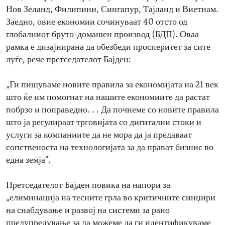
Нов Зеланд, Филипини, Сингапур, Тајланд и Виетнам.
Заедно, овие економии сочинуваат 40 отсто од
глобалниот бруто-домашен производ (БДП). Оваа
рамка е дизајнирана да обезбеди просперитет за сите
луѓе, рече претседателот Бајден:
„Ги пишуваме новите правила за економијата на 21 век
што ќе им помогнат на нашите економиите да растат
побрзо и поправедно. . . Да почнеме со новите правила
што ја регулираат трговијата со дигитални стоки и
услуги за компаниите да не мора да ја предаваат
сопственоста на технологијата за да прават бизнис во
една земја“.
Претседателот Бајден повика на напори за
„елиминација на тесните грла во критичните синџири
на снабдување и развој на системи за рано
предупредување за да можеме да ги идентификуваме