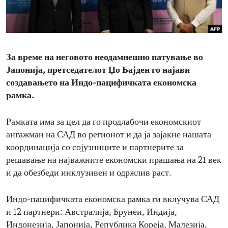
ENVIRONMENT AND HEALTH
IDEALS AND INSTITUTIONS
За време на неговото неодамнешно патување во
Јапонија, претседателот Џо Бајден го најави
создавањето на Индо-пацифичката економска
рамка.
Рамката има за цел да го продлабочи економскиот
ангажман на САД во регионот и да ја зајакне нашата
координација со сојузниците и партнерите за
решавање на најважните економски прашања на 21 век
и да обезбеди инклузивен и одржлив раст.
Индо-пацифичката економска рамка ги вклучува САД
и 12 партнери: Австралија, Брунеи, Индија,
Индонезија, Јапонија, Република Кореја, Малезија,