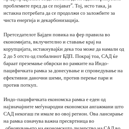
проблемите пред да се појават“. Тој, исто така, ја
истакна потребата да се продолжи со заложбите за
чиста енергија и декарбонизација.
Претседателот Бајден повика на фер правила во
економијата, вклучително и ставање крај на
корупцијата, истакнувајќи дека тоа може да намали од
2 до 5 отсто од глобалниот БДП. Покрај тоа, САД ќе
бараат преземање обврски во рамките на Индо-
пацифичката рамка за донесување и спроведување на
ефективни даночни шеми, против перење пари и
против поткуп.
Индо-пацифичката економска рамка е еден од
најзначајните меѓународни економски ангажмани што
САД некогаш ги имале во овој регион. Ова лансирање
на рамка означува важна пресвртница во
„обновувањето на економското лидерство на САД во