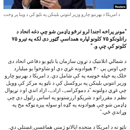
ENVIRONMENT AND HEALTH
د امریکا د بهرنیو چارو وزیر انتوني بلینکن په ناټو کې د وینا پر وخت
IDEALS AND INSTITUTIONS
"مونږ پراخه اجندا لرو ترڅو ډاډمن شو چې دغه اتحاد د
راتلونکو ۷۵ کلونو لپاره همداسې ګټور دی لکه په تیرو ۷۵
کلونو کې چې و. "
د شمالي اتلانتیک د تړون سازمان یا ناټو یو دفاعي اتحاد دی
چې اوس یې ۳۰ هیوادونه غړي دي او شاوخوا یو میلیارد
خلک په خپله خوښه په کې شامل دي. د امریکا د بهرنیو چارو
وزیر انتوني بلینکن په بروکسل کې د ناټو په مرکز کې وویل
چې غړي‌ دولتونه "د دموکراسۍ، ازادۍ، ازاد اندي او د نړیوال
نظم د مقرراتو د شریکو ارزښتونو په اساس راټول دي چې
ډاډمن شو چې هیوادونه په ګډه او سوله ییزه ټوګه مخ په
وړاندې ځي."
ناټو ته د امریکا د متحده ایالاتو ژمنې هماغسې ِغښتلې دي.