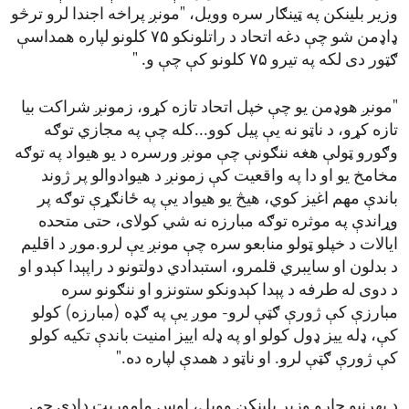
وزیر بلینکن په ټینګار سره وویل، "مونږ پراخه اجندا لرو ترڅو
ډاډمن شو چې دغه اتحاد د راتلونکو ۷۵ کلونو لپاره همداسې
ګټور دی لکه په تیرو ۷۵ کلونو کې چې و. "
"مونږ هوډمن یو چې خپل اتحاد تازه کړو، زمونږ شراکت بیا
تازه کړو، د ناټو نه یې پیل کوو...کله چې په مجازي توګه
وګورو ټولې هغه ننګونې چې مونږ ورسره د یو هیواد په توګه
مخامخ یو او دا په واقعیت کې زمونږ د هیوادوالو پر ژوند
باندې مهم اغیز کوي، هیڅ یو هیواد یې په ځانګړې توګه پر
وړاندې په موثره توګه مبارزه نه شي کولای، حتی متحده
ایالات د خپلو ټولو منابعو سره چې مونږ یې لرو.موږ د اقلیم
د بدلون او سایبري قلمرو، استبدادي‌ دولتونو د راپېدا کېدو او
د دوی له طرفه د پېدا کېدونکو ستونزو او ننګونو سره
مبارزې کې ژورې ګټې لرو- موږ یې په ګډه (مبارزه) کولو
کې، ډله ییز ډول کولو او په ډله اییز امنیت باندې تکیه کولو
کې ژورې ګټې لرو. او ناټو د همدې لپاره ده."
د بهرنیو چارو وزیر بلینکن وویل، اوس ماموریت دادی چې