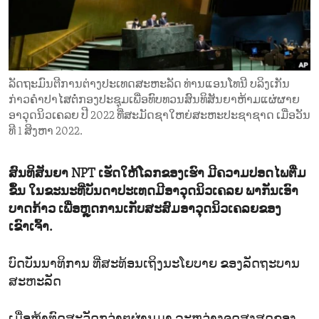
ENVIRONMENT AND HEALTH
IDEALS AND INSTITUTIONS
​ລັດ​ຖະ​ມົນ​ຕີ​ການ​ຕ່າງ​ປະ​ເທດ​ສະ​ຫະ​ລັດ ທ່ານ​ແອນ​ໂທ​ນີ ບ​ລິງ​ເກັນ
ກ່າວ​ຄຳ​ປ​າ​ໄສ​ຕໍ່​ກອງ​ປະ​ຊຸມ​ເພື່ອ​ທົບ​ທວນ​ສົນ​ທິ​ສັນ​ຍາ​ຫ້າມ​ແຜ່​ຜາຍ​
ອາ​ວຸດ​ນິວ​ເຄ​ລຍ ປີ 2022 ທີ່​ສະ​ມັດ​ຊາ​ໃຫຍ່​ສະ​ຫະ​ປະ​ຊາ​ຊາດ ເມື່ອ​ວັນ​
ທີ 1 ສິງ​ຫາ 2022.
ສົນທິສັນຍາ NPT ເຮັດໃຫ້ໂລກຂອງເຮົາ ມີຄວາມປອດໄພຕື່ມ
ຂຶ້ນ ໃນຂະນະທີ່ບັນດາປະເທດມີອາວຸດນິວເຄລຍ ພາກັນເອົາ
ບາດກ້າວ ເພື່ອຫຼຸດການເກັບສະສົມອາວຸດນິວເຄລຍຂອງ
ເຂົາເຈົ້າ.
ບົດບັນນາທິການ ທີ່ສະທ້ອນເຖິງນະໂຍບາຍ ຂອງລັດຖະບານ
ສະຫະລັດ