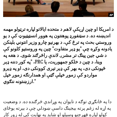
ENVIRONMENT AND HEALTH
IDEALS AND INSTITUTIONS
د امریکا او چین اړیکې لاهم د متحده ایالاتو لپاره ترټولو مهمه
اندیښنه ده. د سټنفورډ پوهنتون په هوور انسټیټیوټ کې د یو
وروستي بحث په ترڅ کې، د بهرنیو چارو وزیر انتوني بلینکن
یادونه وکړه چې "یو ډیر متفاوت" چین په وروستیو کلونو کې
د شي جین پینګ تر مشرۍ لاندې راڅرګند شوی. د هغه په
وینا، د چین د خلکو جمهوریت، یا
PRC
، "په کور دننه ډیر
ځپونکی دی، په بهر کې ډیر تیری کوونکی دی، او په ډیرو
مواردو کې زموږ خپلې ګټې او همدارنګه زموږ خپل
ارزښتونه ننګوي."
دا په ځانګړي توګه د تایوان په وړاندې څرګنده ده. د وضعیت
په اړه له زغم پرته بیجینګ داسې ښودلي چې د بیرته یوځای
کولو لپاره قهرجنو وسیلو او شاید په نهایت کې له زور کار