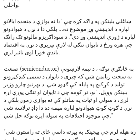
واخلي.
ښاغلي بلینکن په ډاګه کړه چې "دا نه یوازې د متحده ایالاتو
لپاره د اندیښنې وړ موضوع ده... بلکې دا د نړۍ د هیوادونو
لپاره د ژورې اندیښنې وړ دی". د سوداګریزو مالونو تګ راتګ
چې هره ورځ د تایوان تنګي له لارې تیریږي د نړۍ په اقتصاد
باندې خورا لوی تاثیر لري.
په ځانګړي توګه ، د نیمه لارښونې (
semiconductor
) صنعت
به سخت زیانمن شي که چیرې د تایوان د سیمی کنډکټرونو
تولید د کړکیچ په پایله کې ګډوډ شي. د بهرنیو چارو وزیر
بلینکن وویل، "نو، تر کومه چې د تایوان او تنګي پورې اړه
لري، د سولې او ثبات په ساتلو کې نه یوازې زموږ بلکې د
نړۍ د ګوټ ګوټ هیوادونو لپاره مهمه ده دا ډاډ ترلاسه شي
چې موجود اختلافات په سوله ایزه توګه حل شي."
"زه هیله لرم چې بیجینګ به بیرته داسې ځای ته راستون شي