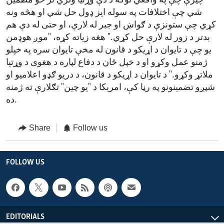
چیرې چې په واقعي توګه د دې وړتیا ولري تر څو مطمین
شي چې اختلافات په سوله ایز ډول حل شي او هڅه ونه
کړي چې ستونزې د ګواښ او جبر له لارې، او حتی له دې هم
بدتر د زور له لارې حل کړي." هغه زیاته کړه، "موږ هوډمن
یو چې د تایوان د اړیکو د قانون له مخې تایوان سره په خپلو
ژمنو عمل وکړو او د خپل ځان د دفاع لپاره د هغوی د وړتیا
ملاتړ وکړو." د تايوان د اړيکو د قانون، د دريو ګډو اعلاميو او
شپږو تضمينونو په رڼا کې، امريکا د "يو چين" تګلارې ته ژمنه
ده.
Share
Follow us
FOLLOW US
EDITORIALS