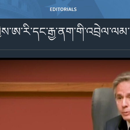
ྱིས་ཨ་རི་དང་རྒྱ་ནག་གི་འབྲེལ་ལམ་