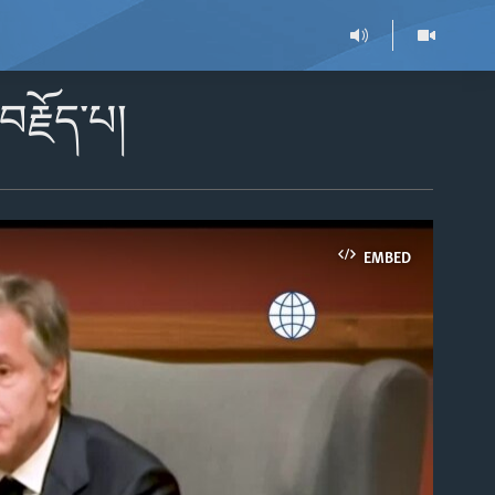
བརྗོད་པ།
EMBED