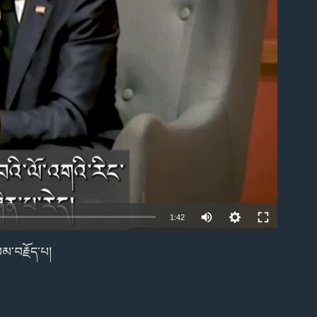
able
1:42
་ལམ་བརྗོད་པ།
EMBED