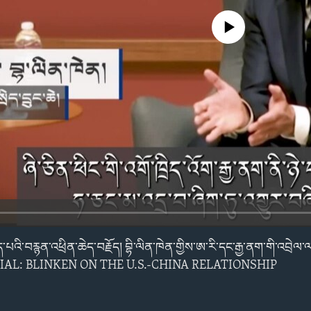
No media source currently avail
ོད་པའི་བརྙན་འཕྲིན་ཆེད་བརྗོད། བྷི་ལིན་ཁེན་གྱིས་ཨ་རི་དང་རྒྱ་ནག་གི་འབྲེལ
IAL: BLINKEN ON THE U.S.-CHINA RELATIONSHIP