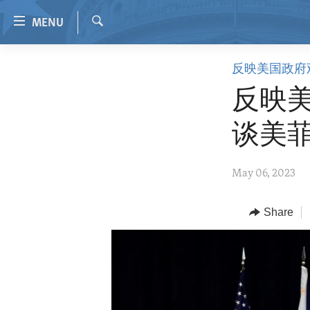
Accessibility
MENU
links
Search
Skip
HOME
反映美国政府
to
VIDEO
main
反映美
content
RADIO
Skip
谈美
REGIONS
to
main
TOPICS
AFRICA
May 06, 2023
Navigation
ARCHIVE
AMERICAS
HUMAN RIGHTS
Skip
to
ABOUT US
Share
ASIA
SECURITY AND DEFENSE
Search
EUROPE
AID AND DEVELOPMENT
MIDDLE EAST
DEMOCRACY AND GOVERNANCE
ECONOMY AND TRADE