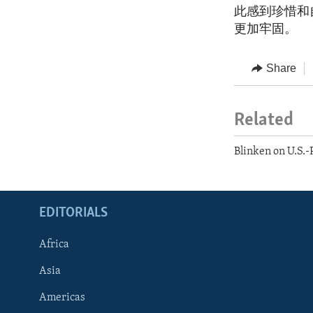
此感到珍惜和
更加牢固。
Share
Related
Blinken on U.S.-
EDITORIALS
Africa
Asia
Americas