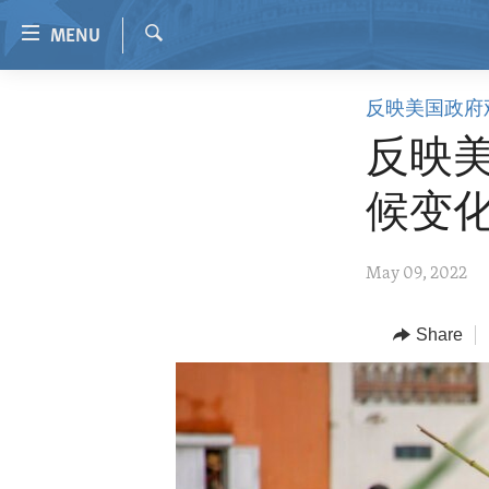
Accessibility
MENU
links
Search
Skip
HOME
反映美国政府
to
VIDEO
main
反映美
content
RADIO
Skip
候变
REGIONS
to
main
TOPICS
AFRICA
May 09, 2022
Navigation
ARCHIVE
AMERICAS
HUMAN RIGHTS
Skip
to
ABOUT US
Share
ASIA
SECURITY AND DEFENSE
Search
EUROPE
AID AND DEVELOPMENT
MIDDLE EAST
DEMOCRACY AND GOVERNANCE
ECONOMY AND TRADE