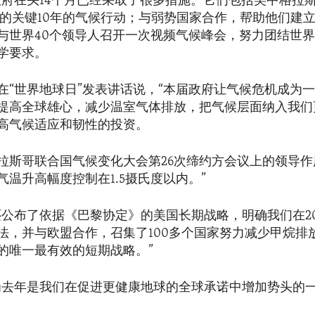
政府在头14个月已经采取了很多措施。它们包括美中格拉
年后的关键10年的气候行动；与弱势国家合作，帮助他们建
与世界40个领导人召开一次视频气候峰会，努力团结世
学要求。
在“世界地球日”发表讲话说，“本届政府让气候危机成为
提高全球雄心，减少温室气体排放，把气候层面纳入我们
高气候适应和韧性的投资。
拉斯哥联合国气候变化大会第26次缔约方会议上的领导作
气温升高幅度控制在1.5摄氏度以内。”
还公布了依据《巴黎协定》的美国长期战略，明确我们在20
法，并与欧盟合作，召集了100多个国家努力减少甲烷排
的唯一最有效的短期战略。”
为去年是我们在促进更健康地球的全球承诺中增加势头的一