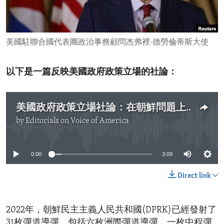
ENVIRONMENT AND HEALTH
IDEALS AND INSTITUTIONS
美國駐聯合國代表團政治事務顧問杰弗裡·德勞倫蒂斯大使
以下是一篇反映美國政府政策立場的社論：
美國政府政策立場社論：在朝鮮問題上出現的危險分裂
by
Editorials on Voice of America
No media source currently available
0:00
3:09
Direct link
2022年，朝鮮民主主義人民共和國(DPRK)已經發射了
31枚彈道導彈，包括六枚洲際彈道導彈、一枚中程彈