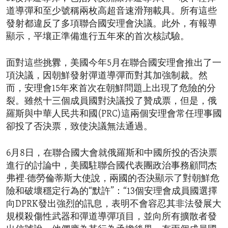
道導彈和至少號稱兩枚高超音速滑翔載具。所有這些
發射都違反了多項聯合國安理會決議。此外，有報導
顯示，平壤正準備進行五年來的首次核試驗。
面對這些挑釁，美國今年5月在聯合國安理會推出了一
項決議，因朝鮮發射彈道導彈而對其加強制裁。然
而，安理會15年來首次在朝鮮問題上出現了危險的分
裂。雖然十三個成員國對決議投了贊成票，但是，俄
羅斯與中華人民共和國(PRC)這兩個安理會常任理事國
卻投了否決票，致使決議無法通過。
6月8日，在聯合國大會就俄羅斯和中國所投的否決票
進行的討論中，美國駐聯合國代表團政治事務顧問杰
弗裡·德勞倫蒂斯大使說，兩國的否決顯示了對朝鮮危
險和破壞穩定行為的“默許”：“13個安理會成員國選擇
向DPRK發出強烈的訊息，表明不會容忍其非法發展大
規模殺傷性武器和彈道導彈項目，並向所有擴散者發