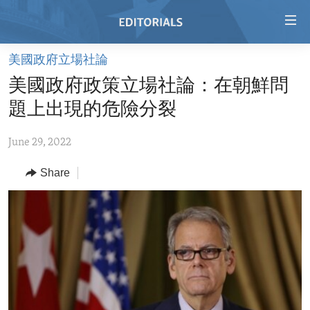
Accessibility
links
Skip
美國政府立場社論
to
HOME
美國政府政策立場社論：在朝鮮問
main
VIDEO
content
題上出現的危險分裂
RADIO
Skip
to
June 29, 2022
REGIONS
main
Share
TOPICS
AFRICA
Navigation
Skip
ARCHIVE
AMERICAS
HUMAN RIGHTS
to
ABOUT US
ASIA
SECURITY AND DEFENSE
Search
EUROPE
AID AND DEVELOPMENT
FOLLOW US
MIDDLE EAST
DEMOCRACY AND GOVERNANCE
ECONOMY AND TRADE