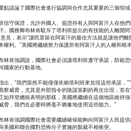
重點談論了國際社會進行協調與合作尤其重要的三個領域
班信守保證，允許外國人、簽證持有人與阿富汗人在他們
汗。國務卿布林肯駁斥了塔利班提出的有技能的人離開阿
對意見，表示“讓民眾留在阿富汗的最佳方法就是讓他們離
本權利。”美國將繼續努力保護所有阿富汗人的人權和根
布林肯強調說，國際社會必須讓塔利班遵守承諾，防範恐
何國家的行動基地。
指出，“我們當然不能僅僅依賴塔利班來兌現這些承諾，”
觀察威脅，尤其是外部指令的陰謀策劃的再次出現，並在
正如拜登總統表明的那樣，美國將繼續在這個地區維持強
威脅，我們在必要時將毫不猶豫地使用這些能力。”
布林肯強調國際社會需要繼續確保能夠向阿富汗人民提供
與美國和聯合國對恐怖分子實施的製裁不相衝突。