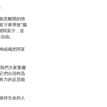
。
願意離開的情
富汗將導致“腦
開阿富汗，並
本自由。
怖組織把阿富
“我們大家要繼
它們出現時迅
有力的反恐能
維持生命的人