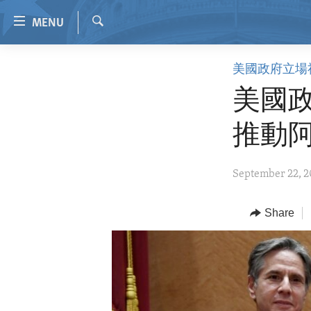
Accessibility
MENU
links
Search
Skip
HOME
美國政府立場
to
VIDEO
main
美國
content
RADIO
Skip
推動
REGIONS
to
main
TOPICS
AFRICA
September 22, 2
Navigation
ARCHIVE
AMERICAS
HUMAN RIGHTS
Skip
to
ABOUT US
Share
ASIA
SECURITY AND DEFENSE
Search
EUROPE
AID AND DEVELOPMENT
MIDDLE EAST
DEMOCRACY AND GOVERNANCE
ECONOMY AND TRADE