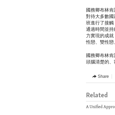
國務卿布林肯
對待大多數國
班進行了接觸
通過時間並持
力實現的成就
性戀、雙性戀
國務卿布林肯
頭腦清楚的、
Share
Related
A Unified Appro