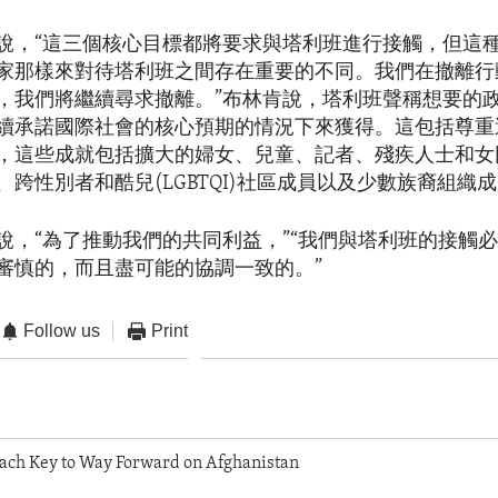
說，“這三個核心目標都將要求與塔利班進行接觸，但這
家那樣來對待塔利班之間存在重要的不同。我們在撤離行
，我們將繼續尋求撤離。”布林肯說，塔利班聲稱想要的
續承諾國際社會的核心預期的情況下來獲得。這包括尊重
，這些成就包括擴大的婦女、兒童、記者、殘疾人士和女
、跨性別者和酷兒(LGBTQI)社區成員以及少數族裔組織
說，“為了推動我們的共同利益，”“我們與塔利班的接觸
審慎的，而且盡可能的協調一致的。”
Follow us
Print
ach Key to Way Forward on Afghanistan