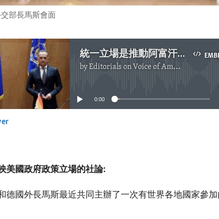
外交部長馬斯會面
統一立場是推動阿富汗議題的關鍵
EMB
by
Editorials on Voice of America
No media source currently available
0:00
yer
EMBED
映美國政府政策立場的社論:
和德國外長馬斯最近共同主辦了一次有世界各地國家參加