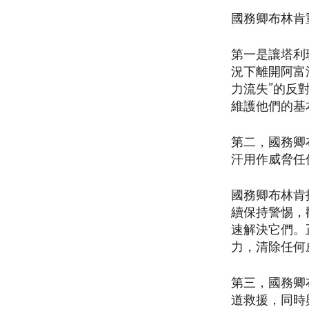
國務卿布林肯
第一是讓塔利
況下離開阿富
力流失”的反
維護他們的基
第二，國務卿
汗用作威脅任
國務卿布林肯
續保持警惕，
速解決它們。
力，清除任何
第三，國務卿
道救援，同時