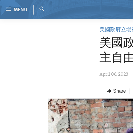
Accessibility
MENU
links
Search
Skip
HOME
美國政府立場
to
VIDEO
main
美國政
content
RADIO
Skip
主自
REGIONS
to
main
TOPICS
AFRICA
April 06, 2023
Navigation
ARCHIVE
AMERICAS
HUMAN RIGHTS
Skip
to
ABOUT US
Share
ASIA
SECURITY AND DEFENSE
Search
EUROPE
AID AND DEVELOPMENT
MIDDLE EAST
DEMOCRACY AND GOVERNANCE
ECONOMY AND TRADE