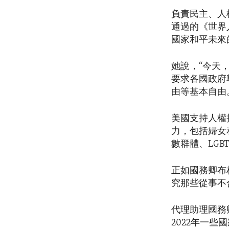
負責民主、人權
通過的《世界
國家和平未來
她說，“今天
要求各國政府
由等基本自由
美國支持人權
力，包括婦女
數群體、LGB
正如國務卿布
究那些從事不
代理助理國務
2022年一