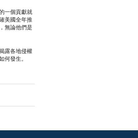
的一個貢獻就
確美國全年推
，無論他們是
揭露各地侵權
如何發生。