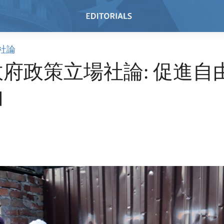
社論
府政策立場社論: 促進自
由