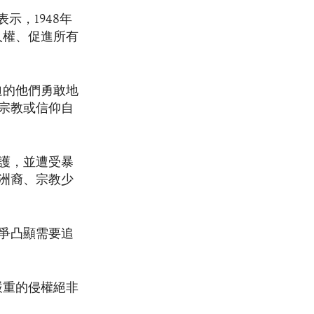
表示，1948年
人權、促進所有
迫的他們勇敢地
宗教或信仰自
護，並遭受暴
洲裔、宗教少
爭凸顯需要追
嚴重的侵權絕非