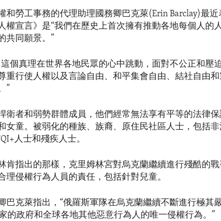
和勞工事務的代理助理國務卿巴克萊(Erin Barclay)最近
人權宣言》是“我們在歷史上首次擁有推動各地每個人的
的共同願景。”
，這個真理在世界各地民眾的心中跳動，面對不公正和壓
尊重行使人權以及言論自由、和平集會自由、結社自由和
。”
捍衛者和弱勢群體成員，他們經常無法享有平等的法律保
和女童。被弱化的種族、族裔、原住民社區人士，包括非
TQI+人士和殘疾人士。
林肯指出的那樣，克里姆林宮對烏克蘭繼續進行殘酷的戰
合理侵權行為人員的責任，包括針對兒童。
卿巴克萊指出，“俄羅斯軍隊在烏克蘭繼續不斷進行極其
些國家的政府和全球各地其他惡意行為人的唯一侵權行為。”