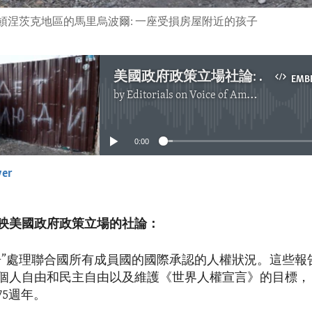
部頓涅茨克地區的馬里烏波爾: 一座受損房屋附近的孩子
美國政府政策立場社論: 促進自由和民主自由
EMB
by
Editorials on Voice of America
No media source currently available
0:00
yer
EMBED
映美國政府政策立場的社論：
告”處理聯合國所有成員國的國際承認的人權狀況。這些報
個人自由和民主自由以及維護《世界人權宣言》的目標，
75週年。