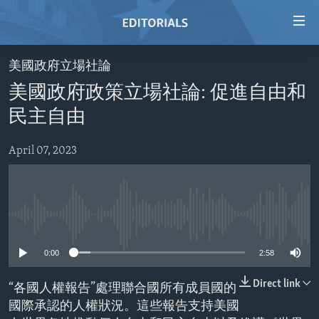
Accessibility
links
Skip
美國政府立場社論
to
HOME
美國政府政策立場社論: 促進自由和
main
VIDEO
content
民主自由
RADIO
Skip
to
April 07, 2023
REGIONS
main
TOPICS
AFRICA
Navigation
Skip
ARCHIVE
AMERICAS
HUMAN RIGHTS
to
No media source currently available
ABOUT US
ASIA
SECURITY AND DEFENSE
Search
0:00
2:58
EUROPE
AID AND DEVELOPMENT
FOLLOW US
MIDDLE EAST
DEMOCRACY AND GOVERNANCE
Direct link
“各國人權報告”處理聯合國所有成員國的
國際承認的人權狀況。這些報告支持美國
ECONOMY AND TRADE