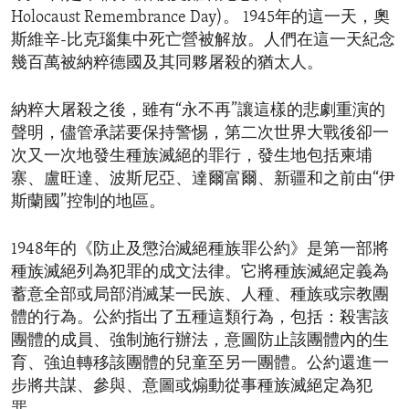
Holocaust Remembrance Day)。 1945年的這一天，奧
斯維辛-比克瑙集中死亡營被解放。人們在這一天紀念
幾百萬被納粹德國及其同夥屠殺的猶太人。
納粹大屠殺之後，雖有“永不再”讓這樣的悲劇重演的
聲明，儘管承諾要保持警惕，第二次世界大戰後卻一
次又一次地發生種族滅絕的罪行，發生地包括柬埔
寨、盧旺達、波斯尼亞、達爾富爾、新疆和之前由“伊
斯蘭國”控制的地區。
1948年的《防止及懲治滅絕種族罪公約》是第一部將
種族滅絕列為犯罪的成文法律。它將種族滅絕定義為
蓄意全部或局部消滅某一民族、人種、種族或宗教團
體的行為。公約指出了五種這類行為，包括：殺害該
團體的成員、強制施行辦法，意圖防止該團體內的生
育、強迫轉移該團體的兒童至另一團體。公約還進一
步將共謀、參與、意圖或煽動從事種族滅絕定為犯