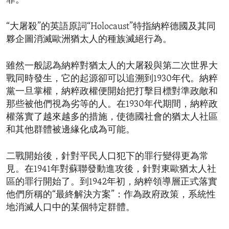
罪。
“大屠殺”的英語原詞“Holocaust”特指納粹德國及其同
夥企圖消滅歐洲猶太人的種族滅絕行為。
雖然一般認為納粹對猶太人的大屠殺與第二次世界大
戰同時發生，它的起源卻可以追溯到1930年代。納粹
黨一旦掌權，納粹政權便開始把打擊目標對準政敵和
那些被他們視為劣等的人。在1930年代期間，納粹政
權落實了越來越多的措施，使德國社會的猶太人社區
和其他群體被邊緣化成為可能。
二戰開始後，針對平民人口犯下的罪行變得更為常
見。在1941年對蘇聯發動進攻後，針對東歐猶太人社
區的罪行開始了。到1942年初，納粹領導層正式落實
他們所稱的“最終解決方案”：作為政府政策，系統性
地消滅人口中的某個特定群體。