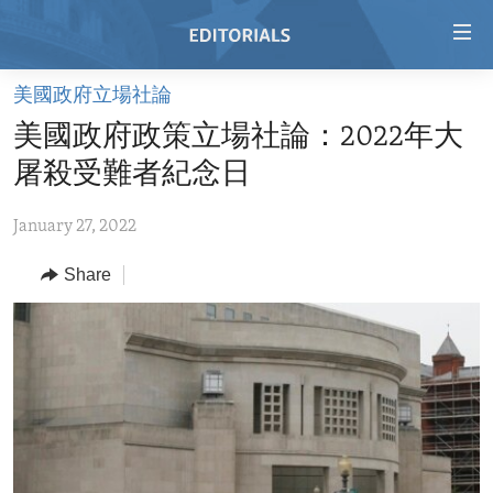
Accessibility
links
Skip
美國政府立場社論
to
HOME
美國政府政策立場社論：2022年大
main
VIDEO
content
屠殺受難者紀念日
RADIO
Skip
to
January 27, 2022
REGIONS
main
Share
TOPICS
AFRICA
Navigation
Skip
ARCHIVE
AMERICAS
HUMAN RIGHTS
to
ABOUT US
ASIA
SECURITY AND DEFENSE
Search
EUROPE
AID AND DEVELOPMENT
FOLLOW US
MIDDLE EAST
DEMOCRACY AND GOVERNANCE
ECONOMY AND TRADE