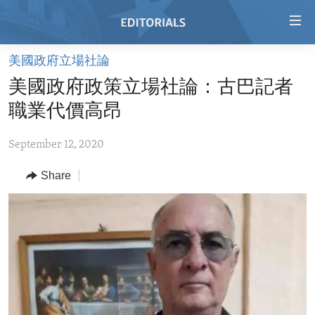
Accessibility
links
Skip
美國政府立場社論
to
HOME
美國政府政策立場社論：古巴記者
main
VIDEO
content
職業代價高昂
RADIO
Skip
to
September 12, 2020
REGIONS
main
Share
TOPICS
AFRICA
Navigation
Skip
ARCHIVE
AMERICAS
HUMAN RIGHTS
to
ABOUT US
ASIA
SECURITY AND DEFENSE
Search
EUROPE
AID AND DEVELOPMENT
FOLLOW US
MIDDLE EAST
DEMOCRACY AND GOVERNANCE
ECONOMY AND TRADE