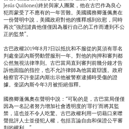
Jesús Quiñones)終於與家人團聚，他在古巴作為良心
犯而蒙受了不應有的一年苦難。美國國務卿蓬佩奧在
一份聲明中說，美國政府對他的獲釋感到欣慰，同時
再次“強烈譴責他僅僅因為履行自己的工作而遭到不公
正的監禁”。
古巴政權2019年8月7日以抵抗和不服從的莫須有罪名
判處奎諾內斯勞動營服刑一年。對他的拘押和審判都
公然無視法律準則。古巴當局直到審判前幾分鐘才告
訴他面臨的指控，也不允許律師為他當庭辯護。政府
檢察官不許奎諾內斯出示他被警察逮捕時受傷的證
據。奎諾內斯今年3月被拒絕假釋。
國務卿蓬佩奧在聲明中說：“可恥的是，古巴當局僅僅
因為一名記者努力增加社會透明度的'罪行'而將其監
禁，這也並不令人吃驚。古巴政權利用一切藉口來噤
聲批評人士並侵犯人權，包括言論自由和保證公平審
判的權利。”