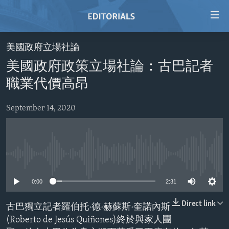
Accessibility
links
Skip
美國政府立場社論
to
HOME
美國政府政策立場社論：古巴記者
main
VIDEO
content
職業代價高昂
RADIO
Skip
to
September 14, 2020
REGIONS
main
TOPICS
AFRICA
Navigation
Skip
ARCHIVE
AMERICAS
HUMAN RIGHTS
to
No media source currently available
ABOUT US
ASIA
SECURITY AND DEFENSE
Search
0:00
2:31
EUROPE
AID AND DEVELOPMENT
FOLLOW US
MIDDLE EAST
DEMOCRACY AND GOVERNANCE
Direct link
古巴獨立記者羅伯托·德·赫蘇斯·奎諾內斯
(Roberto de Jesús Quiñones)終於與家人團
ECONOMY AND TRADE