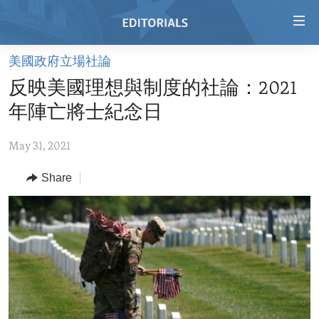
Accessibility
links
Skip
美國政府立場社論
to
HOME
反映美國理想與制度的社論：2021
main
VIDEO
content
年陣亡將士紀念日
RADIO
Skip
to
May 31, 2021
REGIONS
main
Share
TOPICS
AFRICA
Navigation
Skip
ARCHIVE
AMERICAS
HUMAN RIGHTS
to
ABOUT US
ASIA
SECURITY AND DEFENSE
Search
EUROPE
AID AND DEVELOPMENT
FOLLOW US
MIDDLE EAST
DEMOCRACY AND GOVERNANCE
ECONOMY AND TRADE