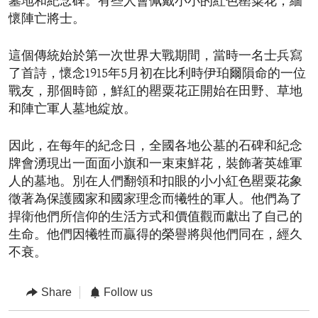
墓地和紀念碑。有些人會佩戴小小的紅色罌粟花，緬
懷陣亡將士。
這個傳統始於第一次世界大戰期間，當時一名士兵寫
了首詩，懷念1915年5月初在比利時伊珀爾隕命的一位
戰友，那個時節，鮮紅的罌粟花正開始在田野、草地
和陣亡軍人墓地綻放。
因此，在每年的紀念日，全國各地公墓的石碑和紀念
牌會湧現出一面面小旗和一束束鮮花，裝飾著英雄軍
人的墓地。別在人們翻領和扣眼的小小紅色罌粟花象
徵著為保護國家和國家理念而犧牲的軍人。他們為了
捍衛他們所信仰的生活方式和價值觀而獻出了自己的
生命。他們因犧牲而贏得的榮譽將與他們同在，經久
不衰。
Share
Follow us