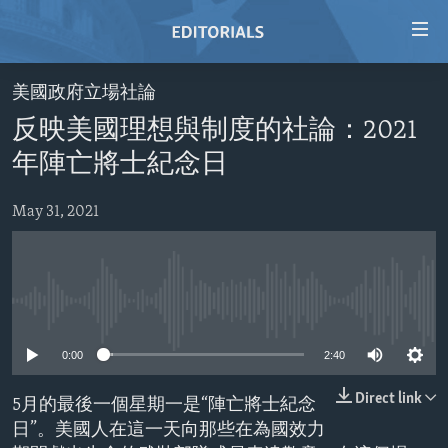
Accessibility
links
Skip
美國政府立場社論
to
HOME
反映美國理想與制度的社論：2021
main
VIDEO
content
年陣亡將士紀念日
RADIO
Skip
to
May 31, 2021
REGIONS
main
TOPICS
AFRICA
Navigation
Skip
ARCHIVE
AMERICAS
HUMAN RIGHTS
to
No media source currently available
ABOUT US
ASIA
SECURITY AND DEFENSE
Search
0:00
2:40
EUROPE
AID AND DEVELOPMENT
FOLLOW US
MIDDLE EAST
DEMOCRACY AND GOVERNANCE
Direct link
5月的最後一個星期一是“陣亡將士紀念
日”。美國人在這一天向那些在為國效力
ECONOMY AND TRADE