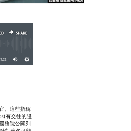
ED
SHARE
3:21
SHARE
官。這些指稱
os)有交往的證
國務院公開列