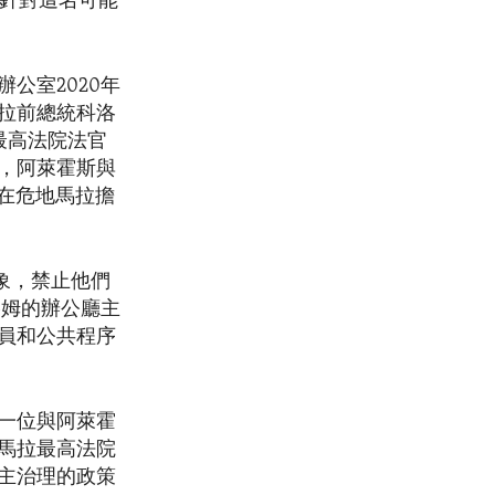
案針對這名可能
公室2020年
拉前總統科洛
和最高法院法官
，阿萊霍斯與
前在危地馬拉擔
象，禁止他們
洛姆的辦公廳主
員和公共程序
一位與阿萊霍
馬拉最高法院
主治理的政策