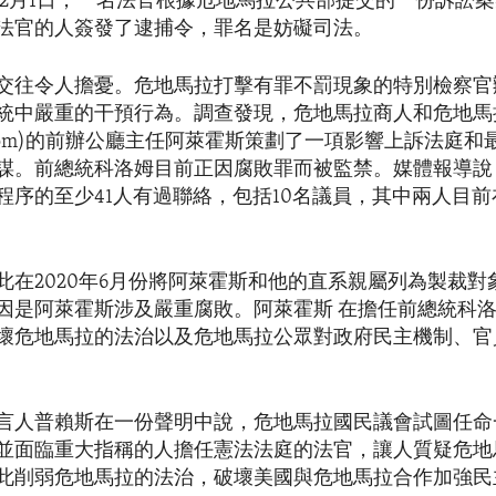
 2月1日，一名法官根據危地馬拉公共部提交的一份訴訟
法官的人簽發了逮捕令，罪名是妨礙司法。
交往令人擔憂。危地馬拉打擊有罪不罰現象的特別檢察官辦
統中嚴重的干預行為。調查發現，危地馬拉商人和危地馬
o Colom)的前辦公廳主任阿萊霍斯策劃了一項影響上訴法庭
謀。前總統科洛姆目前正因腐敗罪而被監禁。媒體報導說
程序的至少41人有過聯絡，包括10名議員，其中兩人目
此在2020年6月份將阿萊霍斯和他的直系親屬列為製裁對
因是阿萊霍斯涉及嚴重腐敗。阿萊霍斯 在擔任前總統科
壞危地馬拉的法治以及危地馬拉公眾對政府民主機制、官
言人普賴斯在一份聲明中說，危地馬拉國民議會試圖任命
並面臨重大指稱的人擔任憲法法庭的法官，讓人質疑危地
此削弱危地馬拉的法治，破壞美國與危地馬拉合作加強民