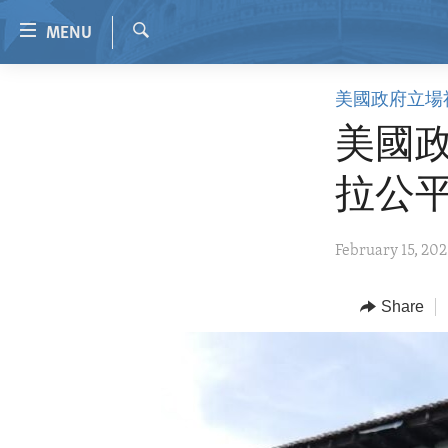
Accessibility
MENU
links
Search
Skip
HOME
美國政府立場
to
VIDEO
main
美國
content
RADIO
Skip
拉公
REGIONS
to
main
TOPICS
AFRICA
February 15, 202
Navigation
ARCHIVE
AMERICAS
HUMAN RIGHTS
Skip
to
ABOUT US
Share
ASIA
SECURITY AND DEFENSE
Search
EUROPE
AID AND DEVELOPMENT
MIDDLE EAST
DEMOCRACY AND GOVERNANCE
ECONOMY AND TRADE