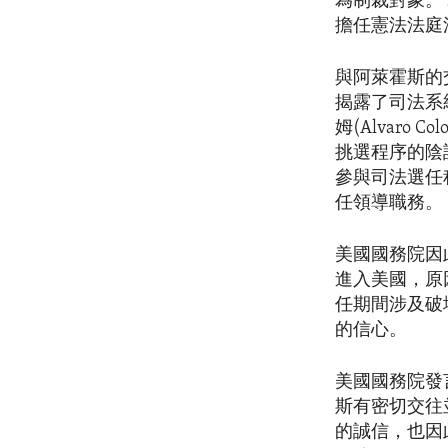
為制裁對象。
擔任憲法法庭
與阿萊霍斯的
揭露了司法系
姆(Alvar
挑選程序的陰
參與司法選任
任領導職務。
美國國務院因
進入美國，原
任期間涉及破
的信心。
美國國務院發
斯有密切交往
的誠信，也因