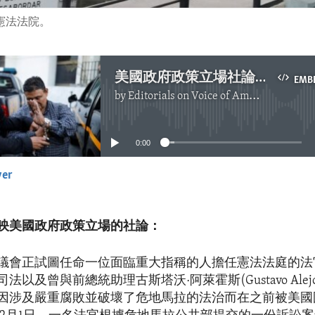
憲法法院。
美國政府政策立場社論：倡導危地馬拉公平選任法官
EMB
by
Editorials on Voice of America
No media source currently available
0:00
yer
EMBED
映美國政府政策立場的社論：
議會正試圖任命一位面臨重大指稱的人擔任憲法法庭的法
法以及曾與前總統助理古斯塔沃·阿萊霍斯(Gustavo Alej
因涉及嚴重腐敗並破壞了危地馬拉的法治而在之前被美國