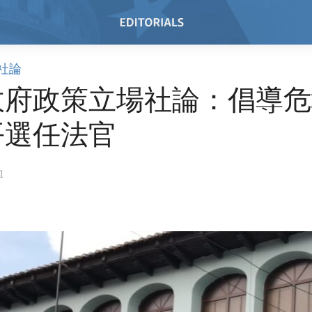
社論
政府政策立場社論：倡導危
平選任法官
1