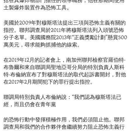
括在其爆炸物部門擔任的領導職務，他在那期間使用
土製爆炸裝置作為恐怖工具。
美國於2009年對穆斯塔法提出三項與恐怖主義有關的
指控。聯邦調查局於2011年將穆斯塔法列入頭號恐怖
分子名單。美國國務院2013年“正義獎勵計劃”懸賞500
萬美元，尋求能夠抓捕他的線索。
在2019年12月的記者會上，南加州聯邦檢察官羅伯特·
布魯爾和來自聯調局聖地亞哥分局的特別負責人斯科
特·布倫納宣布了對穆斯塔法的取代起訴書開封，對他
在2017年2月期間犯下的罪行提出指控。
聯調局特別負責人布倫納說：“我們認為穆斯塔法已
經，而且仍會在青年黨
的恐怖行動中發揮積極作用，我們必須阻止他。聯邦
調查局和我們的合作夥伴會繼續努力阻止恐怖主義行