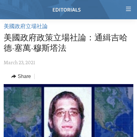
Accessibility
links
Skip
美國政府立場社論
to
HOME
美國政府政策立場社論：通緝吉哈
main
VIDEO
content
德·塞萬·穆斯塔法
RADIO
Skip
to
March 23, 2021
REGIONS
main
Share
TOPICS
AFRICA
Navigation
Skip
ARCHIVE
AMERICAS
HUMAN RIGHTS
to
ABOUT US
ASIA
SECURITY AND DEFENSE
Search
EUROPE
AID AND DEVELOPMENT
FOLLOW US
MIDDLE EAST
DEMOCRACY AND GOVERNANCE
ECONOMY AND TRADE