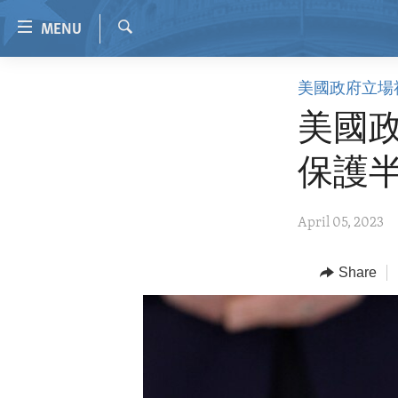
Accessibility
MENU
links
Search
Skip
HOME
美國政府立場
to
VIDEO
main
美國政
content
RADIO
Skip
保護
REGIONS
to
main
TOPICS
AFRICA
April 05, 2023
Navigation
ARCHIVE
AMERICAS
HUMAN RIGHTS
Skip
to
ABOUT US
Share
ASIA
SECURITY AND DEFENSE
Search
EUROPE
AID AND DEVELOPMENT
MIDDLE EAST
DEMOCRACY AND GOVERNANCE
ECONOMY AND TRADE