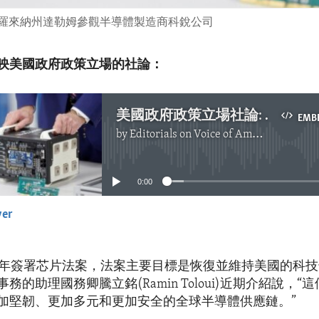
北卡羅來納州達勒姆參觀半導體製造商科銳公司
映美國政府政策立場的社論：
美國政府政策立場社論: 通過芯片法案保護半導體供應鏈
EMB
by
Editorials on Voice of America
No media source currently available
0:00
yer
EMBED
22年簽署芯片法案，法案主要目標是恢復並維持美國的科
務的助理國務卿騰立銘(Ramin Toloui)近期介紹說，“
加堅韌、更加多元和更加安全的全球半導體供應鏈。”