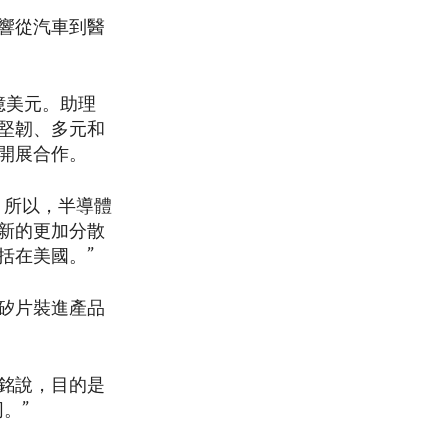
響從汽車到醫
億美元。助理
堅韌、多元和
開展合作。
。所以，半導體
新的更加分散
括在美國。”
矽片裝進產品
銘說，目的是
。”