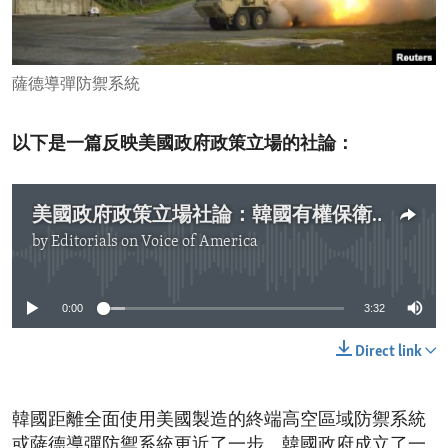
ENVIRONMENT AND HEALTH
IDEALS AND INSTITUTIONS
薩德導彈防禦系統
以下是一篇反映美國政府政策立場的社論：
美國政府政策立場社論：韓國有權保衛自己
by
Editorials on Voice of America
No media source currently available
0:00
3:32
Direct link
韓國距離全面使用美國製造的終端高空區域防禦系統
或薩德導彈防禦系統更近了一步。韓國政府成立了一