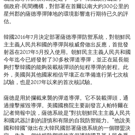
個政府-民間機構，對部署在首爾以南大約300公里的
星州郡的薩德導彈陣地的環境影響進行期待已久的評
估。
韓國2016年7月決定部署薩德導彈防禦系統，對朝鮮民
主主義人民共和國的導彈與核威脅做出反應，首批發
射器在2017年5月投入使用。朝鮮民主主義人民共和國
今年迄今已經發射了30多枚彈道導彈，並正在延長能
夠打擊韓國的能夠裝載核彈頭的短程導彈的射程。此
外，美國與其他國家相信平壤正在準備進行第七次核
試驗，也是2017年以來的首次核試驗。
薩德是用於攔截來襲的彈道導彈。它不裝載彈頭，通
過撞擊摧毀導彈。美國國務院主要副發言人帕特爾在
記者簡報中說，薩德系統是“對抗朝鮮民主主義人民共
和國武器計劃的謹慎和有限的自我防禦能力。”他說美
國和韓國“做出在大韓民國部署薩德系統的一個聯盟決