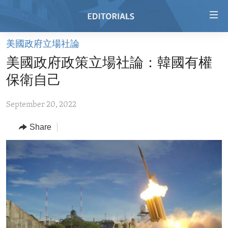
Accessibility
links
Skip
美國政府立場社論
to
HOME
美國政府政策立場社論：韓國有權
main
VIDEO
content
保衛自己
RADIO
Skip
to
September 20, 2022
REGIONS
main
Share
TOPICS
AFRICA
Navigation
Skip
ARCHIVE
AMERICAS
HUMAN RIGHTS
to
ABOUT US
ASIA
SECURITY AND DEFENSE
Search
EUROPE
AID AND DEVELOPMENT
FOLLOW US
MIDDLE EAST
DEMOCRACY AND GOVERNANCE
ECONOMY AND TRADE