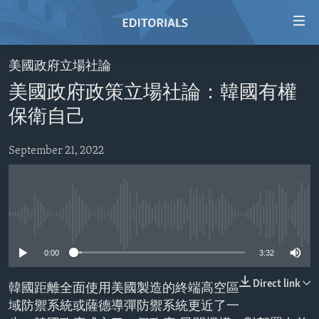
Accessibility
links
Skip
美國政府立場社論
to
HOME
美國政府政策立場社論：韓國有權
main
VIDEO
content
保衛自己
RADIO
Skip
to
September 21, 2022
REGIONS
main
TOPICS
AFRICA
Navigation
Skip
ARCHIVE
AMERICAS
HUMAN RIGHTS
to
No media source currently available
ABOUT US
ASIA
SECURITY AND DEFENSE
Search
0:00
3:32
EUROPE
AID AND DEVELOPMENT
FOLLOW US
MIDDLE EAST
DEMOCRACY AND GOVERNANCE
Direct link
韓國距離全面使用美國製造的終端高空區
域防禦系統或薩德導彈防禦系統更近了一
ECONOMY AND TRADE