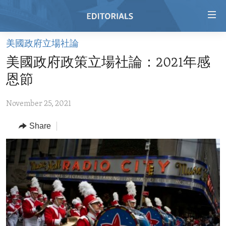
Accessibility
links
Skip
美國政府立場社論
to
HOME
美國政府政策立場社論：2021年感
main
VIDEO
content
恩節
RADIO
Skip
to
November 25, 2021
REGIONS
main
Share
TOPICS
AFRICA
Navigation
Skip
ARCHIVE
AMERICAS
HUMAN RIGHTS
to
ABOUT US
ASIA
SECURITY AND DEFENSE
Search
EUROPE
AID AND DEVELOPMENT
FOLLOW US
MIDDLE EAST
DEMOCRACY AND GOVERNANCE
ECONOMY AND TRADE