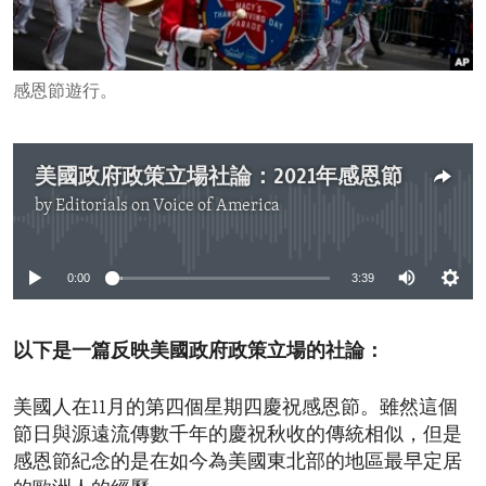
ENVIRONMENT AND HEALTH
IDEALS AND INSTITUTIONS
感恩節遊行。
美國政府政策立場社論：2021年感恩節
by
Editorials on Voice of America
No media source currently available
0:00
3:39
以下是一篇反映美國政府政策立場的社論：
美國人在11月的第四個星期四慶祝感恩節。雖然這個
節日與源遠流傳數千年的慶祝秋收的傳統相似，但是
感恩節紀念的是在如今為美國東北部的地區最早定居