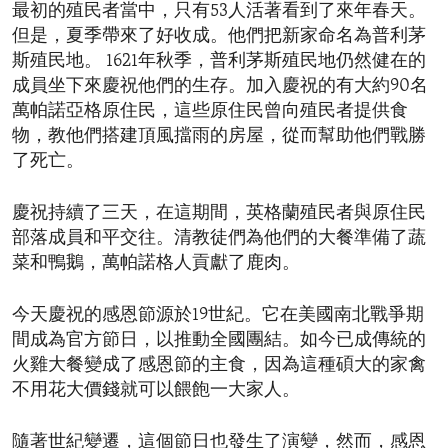
最初的殖民者當中，只有53人活著看到了來年春天。
但是，夏季帶來了好收成。他們把新家命名為普利茅
斯殖民地。 1621年秋季，普利茅斯殖民地仍然健在的
成員坐下來慶祝他們的生存。加入慶祝的有大約90名
萬帕諾亞格原住民，這些原住民曾向殖民者提供食
物，教他們搭建頂風擋雨的房屋，從而幫助他們戰勝
了死亡。
慶祝持續了三天，在這期間，英格蘭殖民者與原住民
部落成員和平交往。清教徒們為他們的大餐準備了蔬
菜和鴨鵝，萬帕諾格人貢獻了鹿肉。
今天慶祝的感恩節源於19世紀。它在美國南北戰爭期
間成為官方節日，以推動全國團結。如今已成傳統的
火雞大餐變成了感恩節的主食，因為這種碩大的家禽
不用花大價錢就可以餵飽一大家人。
隨著世紀變遷，這個節日也發生了演變，然而，感恩