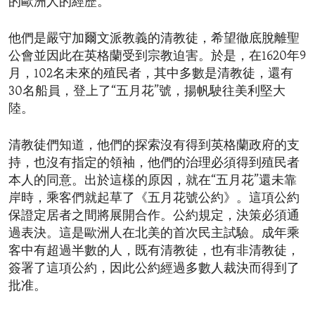
的歐洲人的經歷。
他們是嚴守加爾文派教義的清教徒，希望徹底脫離聖
公會並因此在英格蘭受到宗教迫害。於是，在1620年9
月，102名未來的殖民者，其中多數是清教徒，還有
30名船員，登上了“五月花”號，揚帆駛往美利堅大
陸。
清教徒們知道，他們的探索沒有得到英格蘭政府的支
持，也沒有指定的領袖，他們的治理必須得到殖民者
本人的同意。出於這樣的原因，就在“五月花”還未靠
岸時，乘客們就起草了《五月花號公約》。這項公約
保證定居者之間將展開合作。公約規定，決策必須通
過表決。這是歐洲人在北美的首次民主試驗。成年乘
客中有超過半數的人，既有清教徒，也有非清教徒，
簽署了這項公約，因此公約經過多數人裁決而得到了
批准。