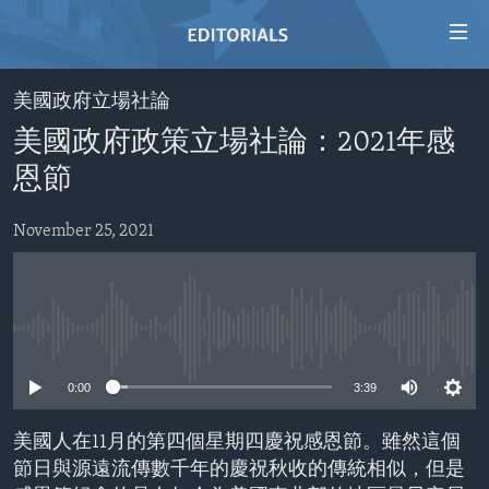
Accessibility
links
Skip
美國政府立場社論
to
HOME
美國政府政策立場社論：2021年感
main
VIDEO
content
恩節
RADIO
Skip
to
November 25, 2021
REGIONS
main
TOPICS
AFRICA
Navigation
Skip
ARCHIVE
AMERICAS
HUMAN RIGHTS
to
No media source currently available
ABOUT US
ASIA
SECURITY AND DEFENSE
Search
0:00
3:39
EUROPE
AID AND DEVELOPMENT
FOLLOW US
MIDDLE EAST
DEMOCRACY AND GOVERNANCE
美國人在11月的第四個星期四慶祝感恩節。雖然這個
節日與源遠流傳數千年的慶祝秋收的傳統相似，但是
ECONOMY AND TRADE