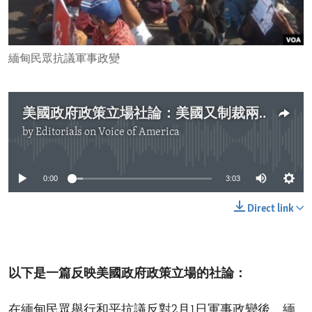
ENVIRONMENT AND HEALTH
IDEALS AND INSTITUTIONS
緬甸民眾抗議軍事政變
美國政府政策立場社論：美國又制裁兩名涉暴力鎮壓的緬甸官員
by
Editorials on Voice of America
No media source currently available
0:00
3:03
Direct link
以下是一篇反映美國政府政策立場的社論：
在緬甸民眾舉行和平抗議反對2月1日軍事政變後，緬