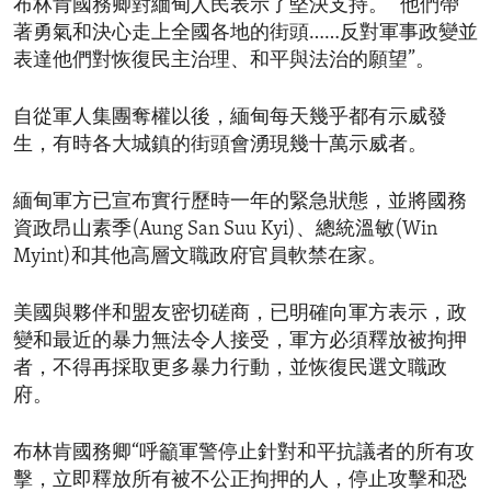
布林肯國務卿對緬甸人民表示了堅決支持。 “他們帶
著勇氣和決心走上全國各地的街頭……反對軍事政變並
表達他們對恢復民主治理、和平與法治的願望”。
自從軍人集團奪權以後，緬甸每天幾乎都有示威發
生，有時各大城鎮的街頭會湧現幾十萬示威者。
緬甸軍方已宣布實行歷時一年的緊急狀態，並將國務
資政昂山素季(Aung San Suu Kyi)、總統溫敏(Win
Myint)和其他高層文職政府官員軟禁在家。
美國與夥伴和盟友密切磋商，已明確向軍方表示，政
變和最近的暴力無法令人接受，軍方必須釋放被拘押
者，不得再採取更多暴力行動，並恢復民選文職政
府。
布林肯國務卿“呼籲軍警停止針對和平抗議者的所有攻
擊，立即釋放所有被不公正拘押的人，停止攻擊和恐