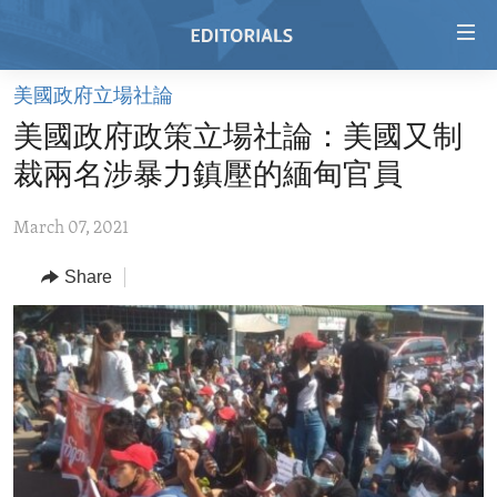
Accessibility
links
Skip
美國政府立場社論
to
HOME
美國政府政策立場社論：美國又制
main
VIDEO
content
裁兩名涉暴力鎮壓的緬甸官員
RADIO
Skip
to
March 07, 2021
REGIONS
main
Share
TOPICS
AFRICA
Navigation
Skip
ARCHIVE
AMERICAS
HUMAN RIGHTS
to
ABOUT US
ASIA
SECURITY AND DEFENSE
Search
EUROPE
AID AND DEVELOPMENT
FOLLOW US
MIDDLE EAST
DEMOCRACY AND GOVERNANCE
ECONOMY AND TRADE