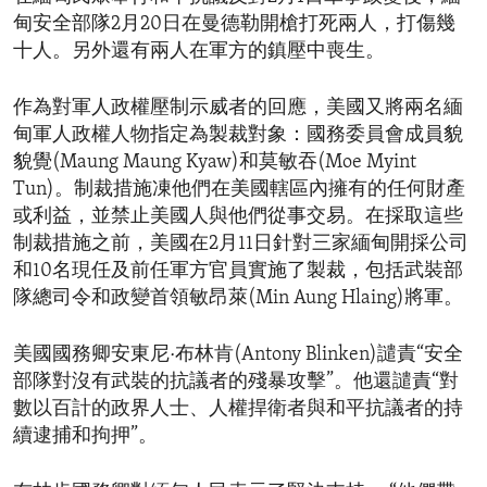
甸安全部隊2月20日在曼德勒開槍打死兩人，打傷幾
十人。另外還有兩人在軍方的鎮壓中喪生。
作為對軍人政權壓制示威者的回應，美國又將兩名緬
甸軍人政權人物指定為製裁對象：國務委員會成員貌
貌覺(Maung Maung Kyaw)和莫敏吞(Moe Myint
Tun)。制裁措施凍他們在美國轄區內擁有的任何財產
或利益，並禁止美國人與他們從事交易。在採取這些
制裁措施之前，美國在2月11日針對三家緬甸開採公司
和10名現任及前任軍方官員實施了製裁，包括武裝部
隊總司令和政變首領敏昂萊(Min Aung Hlaing)將軍。
美國國務卿安東尼·布林肯(Antony Blinken)譴責“安全
部隊對沒有武裝的抗議者的殘暴攻擊”。他還譴責“對
數以百計的政界人士、人權捍衛者與和平抗議者的持
續逮捕和拘押”。