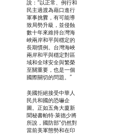
說：“以正常、例行和
民主過渡為藉口進行
軍事挑釁，有可能導
致局勢升級，並侵蝕
數十年來維持台灣海
峽兩岸和平與穩定的
長期慣例。台灣海峽
兩岸和平與穩定對區
域和全球安全與繁榮
至關重要，也是一個
國際關切的問題。”
美國拒絕接受中華人
民共和國的恐嚇企
圖。正如五角大廈新
聞秘書帕特·萊德少將
所說，國防部“仍然對
當前美軍態勢和在印