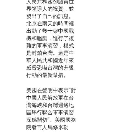
人民共和國卻譴責世
界領導人的祝賀，並
發出了自己的訊息。
北京在兩天的時間裡
出動了幾十架中國戰
機和艦艇，進行了複
雜的軍事演習，模式
是封鎖台灣。這是中
華人民共和國近年來
威脅恐嚇台灣的升級
行動的最新舉措。
美國在聲明中表示“對
中國人民解放軍在台
灣海峽和台灣週邊地
區舉行聯合軍事演習
深感關切”。美國國務
院發言人馬修米勒