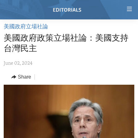
Accessibility
links
Skip
美國政府立場社論
to
HOME
美國政府政策立場社論：美國支持
main
VIDEO
content
台灣民主
RADIO
Skip
to
June 02, 2024
REGIONS
main
Share
TOPICS
AFRICA
Navigation
Skip
ARCHIVE
AMERICAS
HUMAN RIGHTS
to
ABOUT US
ASIA
SECURITY AND DEFENSE
Search
EUROPE
AID AND DEVELOPMENT
FOLLOW US
MIDDLE EAST
DEMOCRACY AND GOVERNANCE
ECONOMY AND TRADE