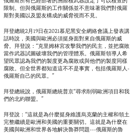
俄羅斯所有已經部署的洲際核武器設定了可以核查的
限制。但與俄羅斯的工作關係並不意味著我們對俄羅
斯對美國以及盟友構成的威脅視而不見。
拜登總統2月19日在2021慕尼黑安全網絡會議上發表講
話時說，美國與歐洲必須挺身面對來自俄羅斯的威
脅。拜登說：“克里姆林宮攻擊我們的民主，並把腐敗
當作武器試圖破壞我們的管理體系。俄羅斯領導人希
望民眾認為我們的製度更為腐敗或與他們的製度同樣
腐敗。但全世界都知道這不不是事實，包括俄羅斯人-
俄羅斯自己的民眾。”
拜登總統說，俄羅斯總統普京“尋求削弱歐洲項目和我
們的北約聯盟。”
拜登說：“這就是為什麼挺身維護烏克蘭的主權和領土
完整繼續是歐洲和美國的重要關切。這就是為什麼在
美國與歐洲和世界各地解決魯莽問題---俄羅斯的魯