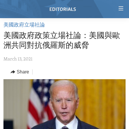
Accessibility
links
Skip
美國政府立場社論
to
HOME
美國政府政策立場社論：美國與歐
main
VIDEO
content
洲共同對抗俄羅斯的威脅
RADIO
Skip
to
March 13, 2021
REGIONS
main
Share
TOPICS
AFRICA
Navigation
Skip
ARCHIVE
AMERICAS
HUMAN RIGHTS
to
ABOUT US
ASIA
SECURITY AND DEFENSE
Search
EUROPE
AID AND DEVELOPMENT
FOLLOW US
MIDDLE EAST
DEMOCRACY AND GOVERNANCE
ECONOMY AND TRADE