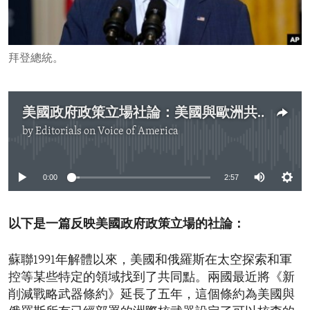
ENVIRONMENT AND HEALTH
IDEALS AND INSTITUTIONS
拜登總統。
美國政府政策立場社論：美國與歐洲共同對抗俄羅斯的威脅
by
Editorials on Voice of America
No media source currently available
0:00
2:57
以下是一篇反映美國政府政策立場的社論：
蘇聯1991年解體以來，美國和俄羅斯在太空探索和軍
控等某些特定的領域找到了共同點。兩國最近將《新
削減戰略武器條約》延長了五年，這個條約為美國與