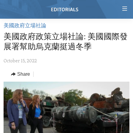
Accessibility
links
Skip
美國政府立場社論
to
HOME
美國政府政策立場社論: 美國國際發
main
VIDEO
content
展署幫助烏克蘭挺過冬季
RADIO
Skip
to
October 15, 2022
REGIONS
main
Share
TOPICS
AFRICA
Navigation
Skip
ARCHIVE
AMERICAS
HUMAN RIGHTS
to
ABOUT US
ASIA
SECURITY AND DEFENSE
Search
EUROPE
AID AND DEVELOPMENT
FOLLOW US
MIDDLE EAST
DEMOCRACY AND GOVERNANCE
ECONOMY AND TRADE