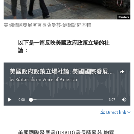
ENVIRONMENT AND HEALTH
IDEALS AND INSTITUTIONS
美國國際發展署署長薩曼莎·鮑爾訪問基輔
以下是一篇反映美國政府政策立場的社
論：
美國政府政策立場社論: 美國國際發展署幫助烏克蘭挺過冬季
by
Editorials on Voice of America
No media source currently available
0:00
3:07
Direct link
美國國際發展署(USAID)署長薩曼莎·鮑爾