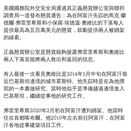
美國國務院外交安全局通過其正義懸賞辦公室與聯邦
調查局一道發布懸賞通告：為在阿富汗失踪的馬克·蘭
德爾·弗雷里希斯和小保羅·埃德溫·奧維比的下落每人
提供最高為五百萬美元的懸賞，鼓勵提供兩人被綁架
的線索。
正義懸賞辦公室是懸賞能夠披露弗雷里希斯和奧維比
兩人下落並能將兩人救出和返回的信息。
有人最後一次看見奧維比是2014年5月中旬在阿富汗靠
近巴基斯坦邊境的城市霍斯特。他失踪時是在為他撰
寫的一本書做研究。當時他似乎是準備越過邊境進入
巴基斯坦，繼續從事他的研究工作。
弗雷里希斯2020年2月初在阿富汗遭到綁架。他當時
住在首都喀布爾。他2010年左右前往阿富汗，在阿富
汗各地從事建築項目工作。