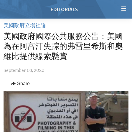
Accessibility
links
Skip
美國政府立場社論
to
HOME
美國政府國際公共服務公告：美國
main
VIDEO
content
為在阿富汗失踪的弗雷里希斯和奧
RADIO
Skip
維比提供線索懸賞
to
REGIONS
main
September 03, 2020
TOPICS
AFRICA
Navigation
Skip
Share
ARCHIVE
AMERICAS
HUMAN RIGHTS
to
ABOUT US
ASIA
SECURITY AND DEFENSE
Search
EUROPE
AID AND DEVELOPMENT
FOLLOW US
MIDDLE EAST
DEMOCRACY AND GOVERNANCE
ECONOMY AND TRADE