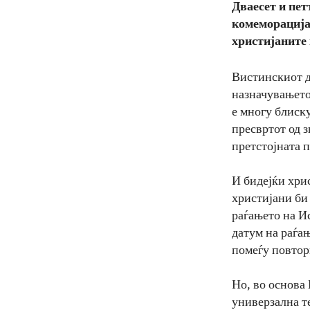
Дваесет и пет
комеморација 
христијаните 
Вистинскиот д
назначувањето 
е многу блиск
пресвртот од 
претстојната 
И бидејќи хрис
христијани би 
раѓањето на И
датум на раѓањ
помеѓу повтор
Но, во основа 
универзална те