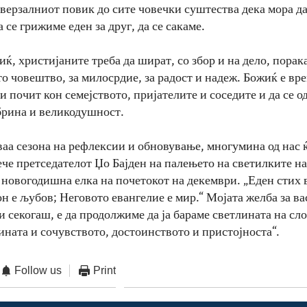
верзалниот повик до сите човечки суштества дека мора д
а се грижиме еден за друг, да се сакаме.
иќ, христијаните треба да шират, со збор и на дело, порака
о човештво, за милосрдие, за радост и надеж. Божиќ е вре
 почит кон семејството, пријателите и соседите и да се о
брина и великодушност.
ваа сезона на рефлексии и обновување, многумина од нас ќ
ече претседателот Џо Бајден на палењето на светилките н
новогодишна елка на почетокот на декември. „Еден стих в
н е љубов; Неговото евангелие е мир.“ Мојата желба за вас
 и секогаш, е да продолжиме да ја бараме светлината на сл
ината и сочувството, достоинството и пристојноста“.
Follow us
Print