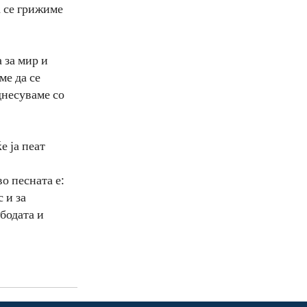
а се грижиме
 за мир и
ме да се
днесуваме со
е ја пеат
а
о песната е:
 и за
ободата и