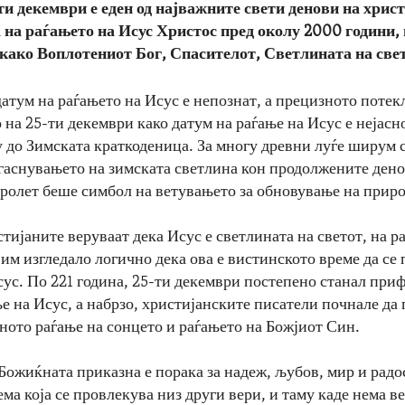
ти декември е еден од најважните свети денови на хрис
на раѓањето на Исус Христос пред околу 2000 години,
како Воплотениот Бог, Спасителот, Светлината на све
атум на раѓањето на Исус е непознат, а прецизното потек
на 25-ти декември како датум на раѓање на Исус е нејасн
у до Зимската краткоденица. За многу древни луѓе ширум 
згаснувањето на зимската светлина кон продолжените дено
пролет беше симбол на ветувањето за обновување на приро
тијаните веруваат дека Исус е светлината на светот, на р
им изгледало логично дека ова е вистинското време да се
сус. По 221 година, 25-ти декември постепено станал при
е на Исус, а набрзо, христијанските писатели почнале да 
ното раѓање на сонцето и раѓањето на Божјиот Син.
Божиќната приказна е порака за надеж, љубов, мир и радос
ма која се провлекува низ други вери, и таму каде нема ве