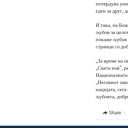
потврдува уни
еден за друг, д
И така, на Бож
љубов за целот
покаже љубов и
странци со до
„За време на о
„Света ноќ“, р
Националната 
„Неговиот зако
нацијата, сега
љубовта, добр
Share