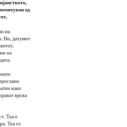
тијанството,
 почитуван од
тот.
ло на
о. Но, датумот
светот,
ви на
дата.
аните
 прослави
фатен како
прават врска
т. Тоа е
ра. Тоа го