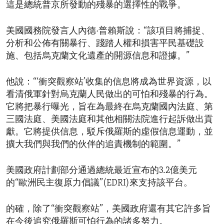
這是總統普京所發動的殘暴的選擇性的戰爭。
美國國務院發言人內德·普賴斯說：“該項目將捕捉、
分析和公佈有關暴行、踐踏人權和損害平民基礎設
施、包括烏克蘭文化遺產的開源信息和證據。”
他說：“‘衝突觀察站’收集的信息將成為世界資源，以
看清俄軍針對烏克蘭人民做出的可怕和殘暴的行為。
它將把暴行曝光，旨在為最終在烏克蘭國內法庭、第
三國法庭、美國法庭和其他相關法院進行起訴做出貢
獻。它將提供信息，駁斥俄羅斯的虛假信息運動，並
擴大我們與我們的伙伴的追責機制的範圍。”
美國政府計劃部分通過總統最近宣布的3.2億美元
的“歐洲民主復原力倡議”(EDRI)來支持該平台。
的確，除了“衝突觀察站”，美國政府還有其它許多旨
在今後追究俄羅斯可怕行為的諸多努力。