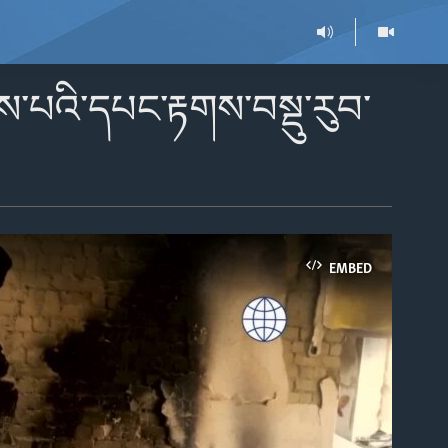
་པའི་དཔང་རྟགས་བསྡུ་རུབ་
EMBED