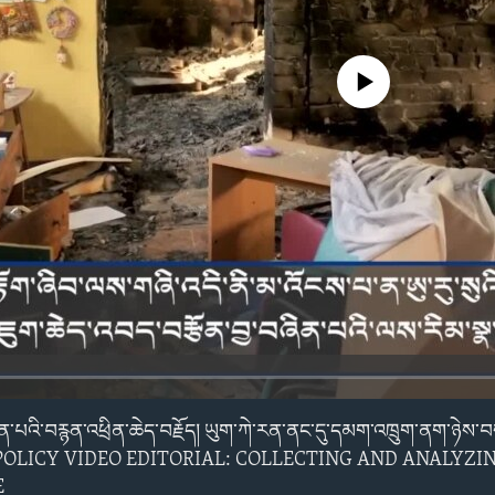
No media source currently avail
ཚོན་པའི་བརྙན་འཕྲིན་ཆེད་བརྗོད། ཡུག་ཀེ་རན་ནང་དུ་དམག་འཁྲུག་ནག་ཉེ
ེ་ཞིབ། POLICY VIDEO EDITORIAL: COLLECTING AND ANALY
E