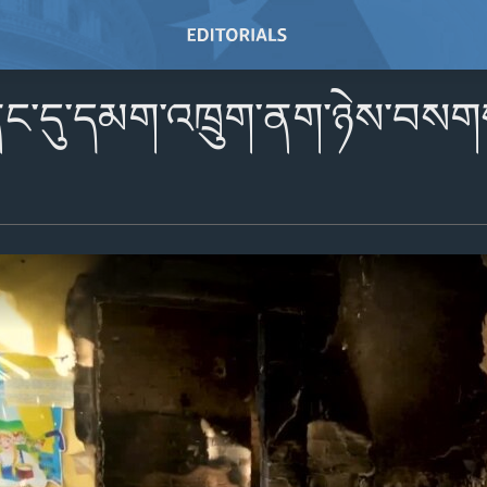
ནང་དུ་དམག་འཁྲུག་ནག་ཉེས་བསགས