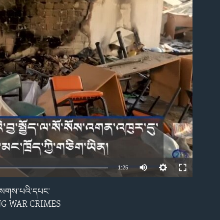
able
1:25
ས་བསགས་པའི་དཔང་
EMBED
ZING WAR CRIMES