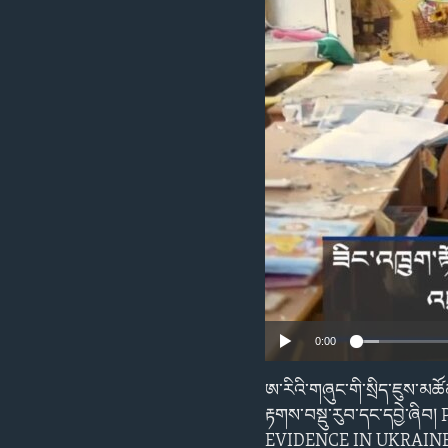
ENVIRONMENT AND HEALTH
IDEALS AND INSTITUTIONS
0:00
ཨ་རིའི་གཞུང་གི་སྲིད་ཇུས་མ
རྟགས་བསྡུ་རུབ་དང་དབྱ
EVIDENCE IN UKRAIN