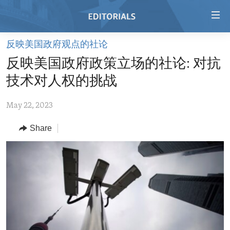
Accessibility
links
Skip
反映美国政府观点的社论
to
HOME
反映美国政府政策立场的社论: 对抗
main
VIDEO
content
技术对人权的挑战
RADIO
Skip
to
May 22, 2023
REGIONS
main
Share
TOPICS
AFRICA
Navigation
Skip
ARCHIVE
AMERICAS
HUMAN RIGHTS
to
ABOUT US
ASIA
SECURITY AND DEFENSE
Search
EUROPE
AID AND DEVELOPMENT
FOLLOW US
MIDDLE EAST
DEMOCRACY AND GOVERNANCE
ECONOMY AND TRADE