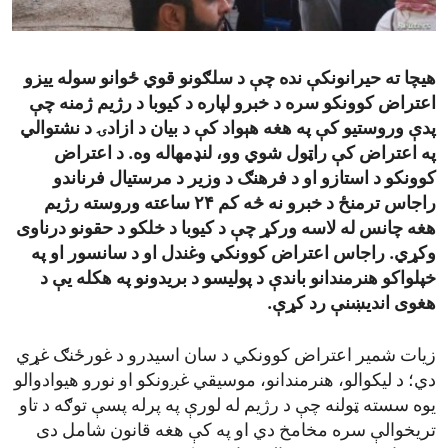
ENVIRONMENT AND HEALTH
IDEALS AND INSTITUTIONS
هیچا ته حیرانونکې نده چې د سلګونو قوي ځوانو سوله ییزو
اعتراض کوونکو سره د خبرو لپاره د کیوبا د رژیم ژمنه چې
پدې وروستیو کې په هغه هېواد کې د بیان د ازادۍ د نشتوالي
په اعتراض کې راټول شوي وو، لنډمهاله وه. د اعتراض
کوونکو د استازو او د فرهنګ د وزیر د مرستیال فرناندو
راجاس ترمنځ د خبرو نه څه کم ۲۴ ساعته وروسته رژیم
هغه چانس له لاسه ورکړ چې د کیوبا د خلکو د حقونو درناوی
وکړي. راجاس اعتراض کوونکي وغندل او د سانسور او په
خپلواکو هنرمندانو باندې د پولیسو د بریدونو په هکله یې د
هغوی اندیښنې رد کړې.
زیات شمیر اعتراض کوونکي د سان اسیدرو د غورځنګ غړي
دي؛ د لیکوالو، هنرمندانو، موسیقي غږونکو او نورو هیوادوالو
یوه سسته ټولنه چې د رژیم له لورې په پرله پسې توګه د تاو
تریخوالې سره مخامخ دي او په کې هغه قانون شامل دی