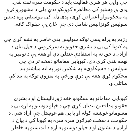
چې وایي هر هنري فعالیت باید د حکومت سره ثبت شي.
پدې وروستیو کې مظاهره کوونکو ددې ډلې د مشهورو غړو
په محکومولو اعتراض کړی، پدې ډله کې موسیقي پوه ډنیس
سولیس ګونزالیس شامل دی چې ځان یې خپلواک ګاڼه.
رژیم په پرله پسې توګه سولیس پدې خاطر په نښه کړی چې
په کیوبا کې یې د بشري حقونو نه سرغړونې د خپل بیان د
ازادۍ د حق نه په استفادې غندلي دي او هغه یې د نومبر په
نهمه بندي کړی دی. کیوبایي مقاماتو دمخه تر دې چې
سولیس د «سپکاوي» په شکمن تور په اته میاشتو بند
محکوم کړي هغه یې درې ورځې په منزوي توګه په بند کې
ساتلی و.
کیوبایي مقاماتو په لسګونو هغه ژورنالیستان او د بشري
حقونو مدافعین بندیان کړي چې د خپلو دوسیو په اړه یې د
معلوماتو غوښتنه کوله او یا یې هم غوښتل چې ازاد شي. د
حکومت د سخت غبرګون سره سره په کیوبا کې د بیان د
ازادۍ د نشتون او د خپلو دوسیو په اړه د اندیښنو په خاطر