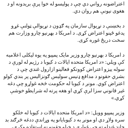
اعتراضونه رواني دي چې د پولیسو له خوا پرې بریدونه او د
هغوی نیونې هم روان دي.
د بخښنې د نړیوال سازمان په ګډون د نړیوالې ټولنې غړو
پدغو ځپنو اعتراض کړی. د امریکا د بهرنیو چارو وزارت هم
سخت دریځ غوره کړی.
د امریکا د بهرنیو چارو وزیر مایک پمپیو په یوه لیکلی اعلامیه
کې ویلي: «د امریکا متحده ایالات د کیوبا د رژیم له لورې د
سوله ییزو اعتراض کوونکو فعالینو ازارول غندي چې د
بشري حقونو د مدافع ډنیس سولیس ګونزالیس پر بندي کولو
اعتراض کوي. مونږ د کیوبا له حکومت څخه غواړو چې دغه
غیر قانوني سزا لرې کړي او هغه پرته له شرایطو خوشې
کړي.»
وزیر پمپیو وویل: «د امریکا متحده ایالات د کیوبا له خلکو
سره ولاړ دي او مونږ به د کیوبایانو په وړاندې ددغه څرګند بد
چلند غندلو ته چې غواړي د خپلو حقونو نه استفاده وکړي،