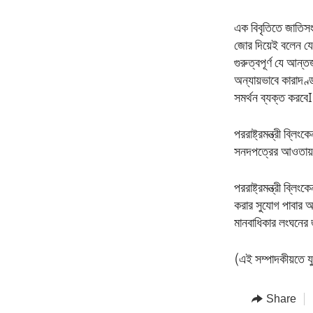
এক বিবৃতিতে জাতিসংঘে
জোর দিয়েই বলেন যে,
গুরুত্বপূর্ণ যে আন্
অন্যায়ভাবে কারাদণ্ড
সমর্থন ব্যক্ত করবেI
পররাষ্ট্রমন্ত্রী ব্
সনদপত্রের আওতায়, 
পররাষ্ট্রমন্ত্রী ব
করার সুযোগ পাবার অ
মানবাধিকার লংঘনের 
(এই সম্পাদকীয়তে যু
Share