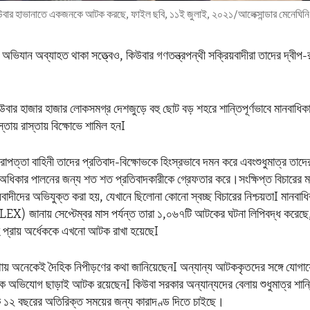
কিউবার হাভানাতে একজনকে আটক করছে, ফাইল ছবি, ১১ই জুলাই, ২০২১/আলেক্সান্ডার মেনেঘিনি/
িযান অব্যাহত থাকা সত্ত্বেও, কিউবার গণতন্ত্রপন্থী সক্রিয়বাদীরা তাদের দ্বীপ-রা
বার হাজার হাজার লোকসমগ্র দেশজুড়ে বহু ছোট বড় শহরে শান্তিপূর্ণভাবে মানবাধি
্তায় রাস্তায় বিক্ষোভে শামিল হনI
রাপত্তা বাহিনী তাদের প্রতিবাদ-বিক্ষোভকে হিংস্রভাবে দমন করে এবংশুধুমাত্র তাদ
ের অধিকার পালনের জন্য শত শত প্রতিবাদকারীকে গ্রেফতার করে।সংক্ষিপ্ত বিচারের মা
বাদীদের অভিযুক্ত করা হয়, যেখানে ছিলোনা কোনো স্বচ্ছ বিচারের নিশ্চয়তাI মানবাধি
EX) জানায় সেপ্টেম্বর মাস পর্যন্ত তারা ১,০৬৭টি আটকের ঘটনা লিপিবদ্ধ করেছে
প্রায় অর্ধেককে এখনো আটক রাখা হয়েছেI
য় অনেকেই দৈহিক নিপীড়ণের কথা জানিয়েছেনI অন্যান্য আটককৃতদের সঙ্গে যোগায
িক অভিযোগ ছাড়াই আটক রয়েছেনI কিউবা সরকার অন্যান্যদের বেলায় শুধুমাত্র শান্তি
ে ১২ বছরের অতিরিক্ত সময়ের জন্য কারাদণ্ড দিতে চাইছে।