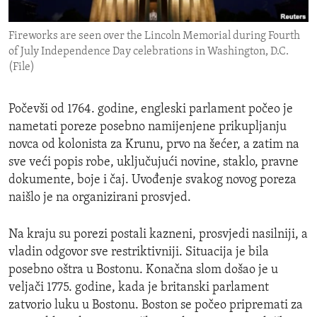
ENVIRONMENT AND HEALTH
Fireworks are seen over the Lincoln Memorial during Fourth
IDEALS AND INSTITUTIONS
of July Independence Day celebrations in Washington, D.C.
(File)
Počevši od 1764. godine, engleski parlament počeo je
nametati poreze posebno namijenjene prikupljanju
novca od kolonista za Krunu, prvo na šećer, a zatim na
sve veći popis robe, uključujući novine, staklo, pravne
dokumente, boje i čaj. Uvođenje svakog novog poreza
naišlo je na organizirani prosvjed.
Na kraju su porezi postali kazneni, prosvjedi nasilniji, a
vladin odgovor sve restriktivniji. Situacija je bila
posebno oštra u Bostonu. Konačna slom došao je u
veljači 1775. godine, kada je britanski parlament
zatvorio luku u Bostonu. Boston se počeo pripremati za