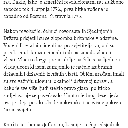
rat. Dakle, iako je američki revolucionarni rat službeno
započeo tek 4. srpnja 1776., prva bitka vođena je
zapadno od Bostona 19. travnja 1775.
Nakon revolucije, čelnici novonastalih Sjedinjenih
Država prisjetili su se zloporaba britanske vladavine.
Vođeni liberalnim idealima prosvjetiteljstva, oni su
preokrenuli konvencionalni odnos između vlade i
vlasti. Vladu odozgo prema dolje na čelu s nasljednom
vladajućom klasom zamijenilo je načelo izabranih
državnih i državnih izvršnih vlasti. Obični građani imali
su sve važniju ulogu u lokalnoj i državnoj upravi, a
kako je sve više ljudi steklo pravo glasa, političko
sudjelovanje se povećavalo. Unutar jednog desetljeća
ova je ideja potaknula demokratske i neovisne pokrete
širom svijeta.
Kao što je Thomas Jefferson, kasnije treći predsjednik