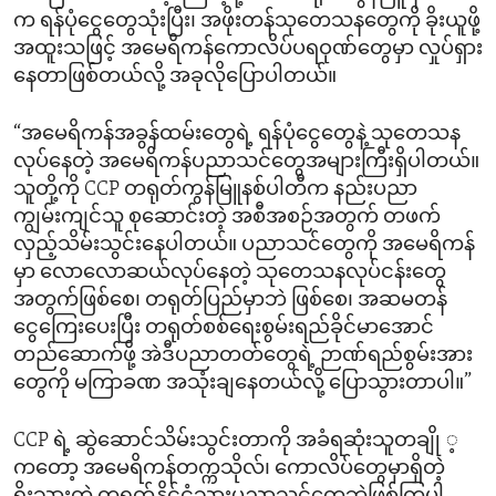
က ရန်ပုံငွေတွေသုံးပြီး၊ အဖိုးတန်သုတေသနတွေကို ခိုးယူဖို့
အထူးသဖြင့် အမေရိကန်ကောလိပ်ပရဝုဏ်တွေမှာ လှုပ်ရှား
နေတာဖြစ်တယ်လို့ အခုလိုပြောပါတယ်။
“အမေရိကန်အခွန်ထမ်းတွေရဲ့ ရန်ပုံငွေတွေနဲ့ သုတေသန
လုပ်နေတဲ့ အမေရိကန်ပညာသင်တွေအများကြီးရှိပါတယ်။
သူတို့ကို CCP တရုတ်ကွန်မြူနစ်ပါတီက နည်းပညာ
ကျွမ်းကျင်သူ စုဆောင်းတဲ့ အစီအစဉ်အတွက် တဖက်
လှည့်သိမ်းသွင်းနေပါတယ်။ ပညာသင်တွေကို အမေရိကန်
မှာ လောလောဆယ်လုပ်နေတဲ့ သုတေသနလုပ်ငန်းတွေ
အတွက်ဖြစ်စေ၊ တရုတ်ပြည်မှာဘဲ ဖြစ်စေ၊ အဆမတန်
ငွေကြေးပေးပြီး တရုတ်စစ်ရေးစွမ်းရည်ခိုင်မာအောင်
တည်ဆောက်ဖို့ အဲဒီပညာတတ်တွေရဲ့ ဉာဏ်ရည်စွမ်းအား
တွေကို မကြာခဏ အသုံးချနေတယ်လို့ ပြောသွားတာပါ။”
CCP ရဲ့ ဆွဲဆောင်သိမ်းသွင်းတာကို အခံရဆုံးသူတချို ့
ကတော့ အမေရိကန်တက္ကသိုလ်၊ ကောလိပ်တွေမှာရှိတဲ့