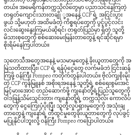
ရိုးသားတဲ့ တရုတ်နိုင်ငံသားပညာသင်တွေဘဲဖြစ်ကြပါ
တယ်။ အမေရိကန်တက္ကသိုလ်တွေမှာ ပညာသင်နေကြတဲ့
တရုတ်ကျောင်းသားတချို ု့အနေနဲ့ CCP ရဲ့ အငြင်းပွား
ဖွယ် သို့မဟုတ် အထိမခံတဲ့ ကိစ္စရပ်တွေကို ပွင့်ပွင့်လင်း
လင်းဆွေးနွေးကြမယ်ဆိုရင်၊ တရုတ်ပြည်မှာ ရှိတဲ့ သူတို့
မိသားစုတွေကို စစ်ဆေးမေးမြန်းတာတွေနဲ့ ရင်ဆိုင်ရမှာ
စိုးရိမ်နေကြပါတယ်။
သုတေသီအတွေအနေနဲ့ မသမာမှုတွေနဲ့ ခိုးယူတာတွေကို အ
မြဲသတိထားပြီး၊ CCP ရဲ့ ရန်ပုံငွေတွေ လက်မခံဘဲ ငြင်းဆန်
ကြဖို့ ဝန်ကြီး Pompeo ကတိုက်တွန်းပါတယ်။ ဗိုလ်ကျစိုးမိုး
တဲ့ CCP ကွန်မြူနစ် အစိုးရအနေနဲ့ သူတို့ရဲ့ စစ်ရေးစွမ်းအင်
မြင့်မားအောင် တည်ဆောက်ဖို့ ကျနော်တို့ရဲ့ပြည်သူတွေကို
ဝါဒဖြန့်သိမ်းသွင်းတာ၊ ကျနော်တို့ရဲ့ တက္ကသိုလ်၊ ကောလိပ်
တွေကို ငွေကြေးပံ့ပိုးပြီး သူတို့လှုပ်ရှားမှုတွေကို အသုံးချ
တာတွေနဲ့ ကျနော်ရဲ့ တီထွင်မှုတွေခိုးယူတာတွေကို လုပ်ခွင့်
မပြုနိုင်ပါဘူးလို့ ဝန်ကြီး Pompeo ကပြောပါတယ်။