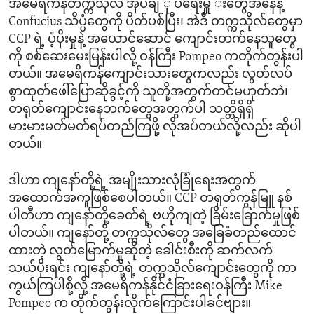
အမေရိကန်တက္ကသိုလ် အုပ်ချ ု ပ်ရေးမှူ းတွေအနေနဲ့
Confucius သိပ္ပံတွေကို ပိတ်ပစ်ပြီး၊ အဲဒီ တက္ကသိုလ်တွေမှာ
CCP ရဲ့ ပံ့ပိုးမှုနဲ့ အယောင်ဆောင် ကျောင်းတက်နေသူတွေ
ကို စစ်ဆေးမေးမြန်းပါလို့ ဝန်ကြီး Pompeo ကတိုက်တွန်းပါ
တယ်။ အမေရိကန်ကျောင်းသားတွေကလည်း လွတ်လပ်
စွာထုတ်ဖေါ်ပြောဆိုခွင့်ကို သူတို့အတွက်တင်မဟုတ်ဘဲ၊
တရုတ်ကျောင်းနေဘက်တွေအတွက်ပါ သတ္တိရှိရှိ
မားမားမတ်မတ်ရပ်တည်ကြဖို့ လိုအပ်တယ်လို့လည်း ဆိုပါ
တယ်။
ဒါဟာ ကျနော်တို့ရဲ့ အမျိုးသားလုံခြုံရေးအတွက်
အထောက်အကူဖြစ်စေပါတယ်။ CCP တရုတ်ကွန်မြူ နစ်
ပါတီဟာ ကျနော်တို့ခေတ်ရဲ့ ဗဟိုကျတဲ့ ခြိမ်းခြောက်မှုဖြစ်
ပါတယ်။ ကျနော်တို့ တက္ကသိုလ်တွေ အခြေခံတည်ထောင်
ထားတဲ့ လွတ်မြောက်မှုဆိုတဲ့ ခေါင်းစီးကို ဆက်လက်
သယ်ပိုးရင်း ကျနော်တို့ရဲ့ တက္ကသိုလ်ကျောင်းတွေကို ကာ
ကွယ်ကြပါစို့လို့ အမေရိကန်နိုင်ငံခြားရေးဝန်ကြီး Mike
Pompeo က တိုက်တွန်းလိုက်ကြောင်းပါခင်ဗျား။