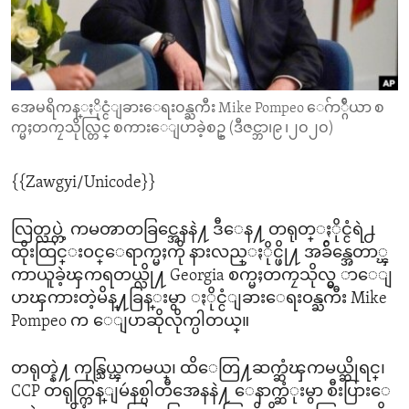
ENVIRONMENT AND HEALTH
IDEALS AND INSTITUTIONS
အေမရိကန္ႏိုင္ငံျခားေရးဝန္ႀကီး Mike Pompeo ေဂ်ာ္ဂ်ီယာ စ
က္မႈတကၠသိုလ္တြင္ စကားေျပာခဲ့စဥ္ (ဒီဇင္ဘာ၊၉ ၊၂ဝ၂ဝ)
{{Zawgyi/Unicode}}
လြတ္လပ္တဲ့ ကမၻာတခြင္အေနနဲ႔ ဒီေန႔ တရုတ္ႏိုင္ငံရဲ႕
ထိုးထြင္းဝင္ေရာက္မႈကို နားလည္ႏိုင္ဖို႔ အခ်ိန္အေတာ္ၾ
ကာယူခဲ့ၾကရတယ္လို႔ Georgia စက္မႈတကၠသိုလ္မွ ာေျ
ပာၾကားတဲ့မိန္႔ခြန္းမွာ ႏိုင္ငံျခားေရးဝန္ႀကီး Mike
Pompeo က ေျပာဆိုလိုက္ပါတယ္။
တရုတ္နဲ႔ ကုန္သြယ္ၾကမယ္၊ ထိေတြ႔ဆက္ဆံၾကမယ္ဆိုရင္၊
CCP တရုတ္ကြန္ျမဴနစ္ပါတီအေနနဲ႔ ေနာက္ဆံုးမွာ စီးပြားေ