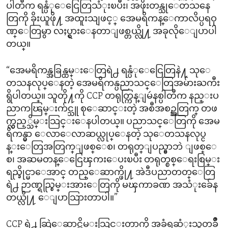
ပါတီက ရန္ပံုေငြေတြသံုးၿပီး၊ အဖိုးတန္သုေတသနေ
တြကို ခိုးယူဖို႔ အထူးသျဖင့္ အေမရိကန္ေကာလိပ္ပရဝု
ဏ္ေတြမွာ လႈပ္ရွားေနတာျဖစ္တယ္လို႔ အခုလိုေျပာပါ
တယ္။
“အေမရိကန္အခြန္ထမ္းေတြရဲ႕ ရန္ပံုေငြေတြနဲ႔ သုေ
တသနလုပ္ေနတဲ့ အေမရိကန္ပညာသင္ေတြအမ်ားႀကီး
ရွိပါတယ္။ သူတို႔ကို CCP တရုတ္ကြန္ျမဴနစ္ပါတီက နည္းပ
ညာကၽြမ္းက်င္သူ စုေဆာင္းတဲ့ အစီအစဥ္အတြက္ တဖ
က္လွည့္သိမ္းသြင္းေနပါတယ္။ ပညာသင္ေတြကို အေမ
ရိကန္မွာ ေလာေလာဆယ္လုပ္ေနတဲ့ သုေတသနလုပ္င
န္းေတြအတြက္ျဖစ္ေစ၊ တရုတ္ျပည္မွာဘဲ ျဖစ္ေ
စ၊ အဆမတန္ေငြေၾကးေပးၿပီး တရုတ္စစ္ေရးစြမ္း
ရည္ခိုင္မာေအာင္ တည္ေဆာက္ဖို႔ အဲဒီပညာတတ္ေတြ
ရဲ႕ ဉာဏ္ရည္စြမ္းအားေတြကို မၾကာခဏ အသံုးခ်ေန
တယ္လို႔ ေျပာသြားတာပါ။”
CCP ရဲ႕ ဆြဲေဆာင္သိမ္းသြင္းတာကို အခံရဆံုးသူတခ်ိဳ