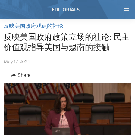
Accessibility
links
Skip
反映美国政府观点的社论
to
HOME
反映美国政府政策立场的社论: 民主
main
VIDEO
content
价值观指导美国与越南的接触
RADIO
Skip
to
May 17, 2024
REGIONS
main
Share
TOPICS
AFRICA
Navigation
Skip
ARCHIVE
AMERICAS
HUMAN RIGHTS
to
ABOUT US
ASIA
SECURITY AND DEFENSE
Search
EUROPE
AID AND DEVELOPMENT
FOLLOW US
MIDDLE EAST
DEMOCRACY AND GOVERNANCE
ECONOMY AND TRADE