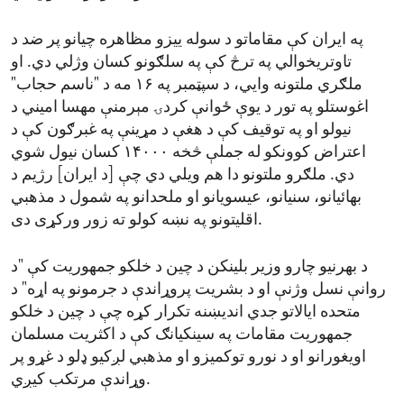
په ایران کې مقاماتو د سوله ییزو مظاهره چیانو پر ضد د
تاوتریخوالي په ترڅ کې په سلګونو کسان وژلي دي. او
ملګري ملتونه وايي، د سپټمبر په ۱۶ مه د "ناسم حجاب"
اغوستلو په تور د یوې ځوانې کردۍ مېرمنې مهسا امیني د
نیولو او په توقیف کې د هغې د مړینې په غبرګون کې د
اعتراض کوونکو له جملې څخه ۱۴۰۰۰ کسان نیول شوي
دي. ملګرو ملتونو دا هم ویلي دي چې [د ایران] رژیم د
بهائیانو، سنیانو، عیسویانو او ملحدانو په شمول د مذهبي
اقلیتونو په نښه کولو ته زور ورکړی دی.
د بهرنیو چارو وزیر بلینکن د چین د خلکو جمهوریت کې "د
روانې نسل وژنې او د بشریت پروړاندې د جرمونو په اړه" د
متحده ایالاتو جدي اندیښنه تکرار کړه چې د چین د خلکو
جمهوریت مقامات په سینکیانګ کې د اکثریت مسلمان
اویغورانو او د نورو توکمیزو او مذهبي لږکیو ډلو د غړو پر
وړاندې مرتکب کیږي.