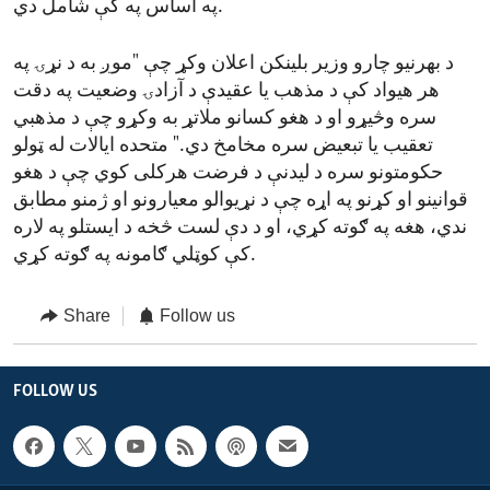
په اساس په کې شامل دي.
د بهرنیو چارو وزیر بلینکن اعلان وکړ چې "موږ به د نړۍ په
هر هیواد کې د مذهب یا عقیدې د آزادۍ وضعیت په دقت
سره وڅیړو او د هغو کسانو ملاتړ به وکړو چې د مذهبي
تعقیب یا تبعیض سره مخامخ دي." متحده ایالات له ټولو
حکومتونو سره د لیدنې د فرضت هرکلی کوي چې د هغو
قوانینو او کړنو په اړه چې د نړیوالو معیارونو او ژمنو مطابق
ندي، هغه په ګوته کړي، او د دې لست څخه د ایستلو په لاره
کې کوټلي ګامونه په ګوته کړي.
Share
Follow us
FOLLOW US