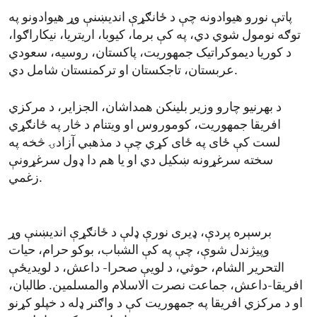
پاتې نورو هیوادونه چې د ځانګړې اندیښنې وړ هیوادونو په
توګه نومول شوي دي، په کې برما، کیوبا، اریتریا، نیکاراګوا،
د کوریا دیموکراتیک جمهوریت، پاکستان، روسیه، سعودي
عربستان، تاجکستان او ترکمنستان شامل دي.
د بهرنیو چارو وزیر بلینکن همداشان، الجزایر، د مرکزي
افریقا جمهوریت، کوموروس او ویتنام د څار په ځانګړي
لست کې ځای په ځای کړي چې د مذهبي آزادۍ څخه په
سخته سرغړونه ښکیل دي او یا هم دا ډول سرغړونې
زغمي.
برسېره پردې، ډیری نورې ډلې د ځانګړې اندیښنې وړ
وپیژندل شوې، چې په کې الشباب، بوکو حرام، حیات
التحریر الشام، حوثي، د لویې صحرا- داعش، د لویدیځې
افریقا-داعش، جماعت نصرت الاسلام والمسلمین. طالبان،
او د مرکزي افریقا په جمهوریت کې د واګنر ډله د خپلو کړنو