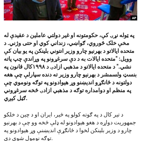
ENVIRONMENT AND HEALTH
IDEALS AND INSTITUTIONS
په ټوله نړۍ کې، حکومتونه او غیر دولتي
عاملین د ع
قیدې له
مخې خلک ځوروي، ګواښي، زنداني کوي او حتی وژني. د
متحده ایالاتو
د بهرنیو چارو وزیر انتوني بلینکن په یو بیان کې
وویل: "متحده ایالات به د دې سرغړونو په وړاندې
چپ پاته
نشي.
" د متحده ایالاتو د مذهبي ازادۍ د
۱۹۹۸
کال
قانون
په
بنسټ
ولسمشر د بهرنیو چارو وزیر ته
دنده
سپارلې چې
هغه
دولتونه
د ځانګړو اندیښنو
وړ
هیوادونو په توګه
ونوموي
چې
په منظم او دوامداره توګه د مذهبي ازادۍ څخه سرغړو
ني
ګڼل کیږي.
د تیر کال د په ګوته کولو په څیر، ایران او د چین د خلکو
جمهوریت دواړه د هغو هیوادونو له ډلې څخه وو چې د بهرنیو
چارو د وزیر بلینکن لخوا د ځانګړې اندیښنې وړ هیوادونو په
توګه نومول شوي دي.