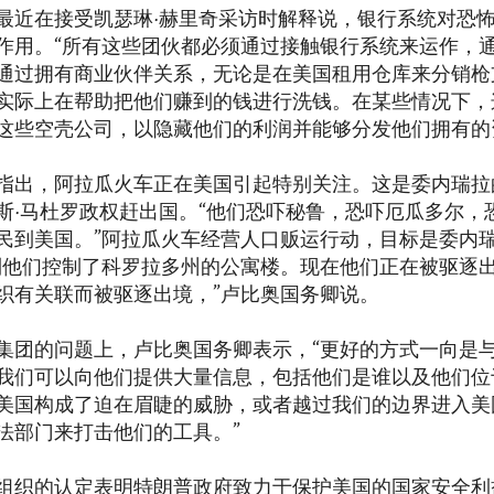
最近在接受凯瑟琳·赫里奇采访时解释说，银行系统对恐
作用。“所有这些团伙都必须通过接触银行系统来运作，
通过拥有商业伙伴关系，无论是在美国租用仓库来分销枪
实际上在帮助把他们赚到的钱进行洗钱。在某些情况下，
这些空壳公司，以隐藏他们的利润并能够分发他们拥有的
指出，阿拉瓜火车正在美国引起特别关注。这是委内瑞拉
斯·马杜罗政权赶出国。“他们恐吓秘鲁，恐吓厄瓜多尔，
民到美国。”阿拉瓜火车经营人口贩运行动，目标是委内
到他们控制了科罗拉多州的公寓楼。现在他们正在被驱逐
织有关联而被驱逐出境，”卢比奥国务卿说。
集团的问题上，卢比奥国务卿表示，“更好的方式一向是
我们可以向他们提供大量信息，包括他们是谁以及他们位
美国构成了迫在眉睫的威胁，或者越过我们的边界进入美
法部门来打击他们的工具。”
组织的认定表明特朗普政府致力于保护美国的国家安全利