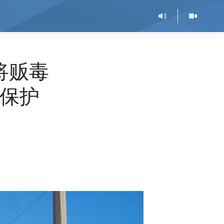
将贩毒
保护