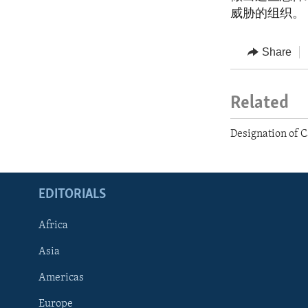
威胁的组织。
Share
Related
Designation of C
EDITORIALS
Africa
Asia
Americas
Europe