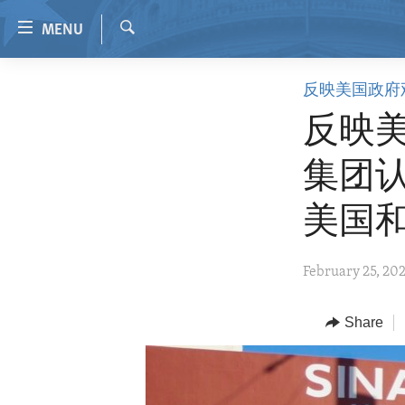
Accessibility
MENU
links
Search
Skip
HOME
反映美国政府
to
VIDEO
main
反映美
content
RADIO
Skip
集团
REGIONS
to
main
TOPICS
AFRICA
美国
Navigation
ARCHIVE
AMERICAS
HUMAN RIGHTS
Skip
February 25, 20
to
ABOUT US
ASIA
SECURITY AND DEFENSE
Search
EUROPE
AID AND DEVELOPMENT
Share
MIDDLE EAST
DEMOCRACY AND GOVERNANCE
ECONOMY AND TRADE