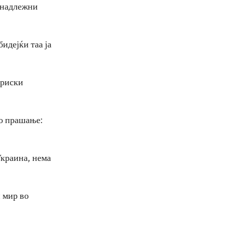
, надлежни
идејќи таа ја
ориски
во прашање:
Украина, нема
н мир во