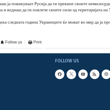
аш ја повикуваат Русија да ги прекине своите немилосрд
а и веднаш да ги повлече своите сили од територијата на 
ека следната година Украинците ќе можат во мир да ја про
Follow us
Print
FOLLOW US