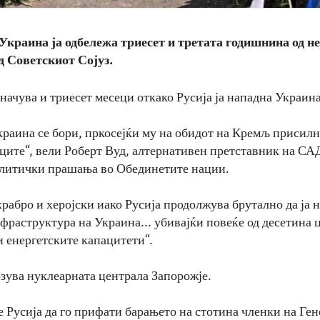
 Украина ја одбележа триесет и третата годишнина од н
д Советскиот Сојуз.
начува и триесет месеци откако Русија ја нападна Украина
краина се бори, пркосејќи му на обидот на Кремљ присилн
ците“, вели Роберт Вуд, алтернативен претставник на САД
литички прашања во Обединетите нации.
храбро и херојски иако Русија продолжува брутално да ја 
фраструктура на Украина... убивајќи повеќе од десетина 
и енергетските капацитети“.
озува нуклеарната централа Запорожје.
е Русија да го прифати барањето на стотина членки на Ге