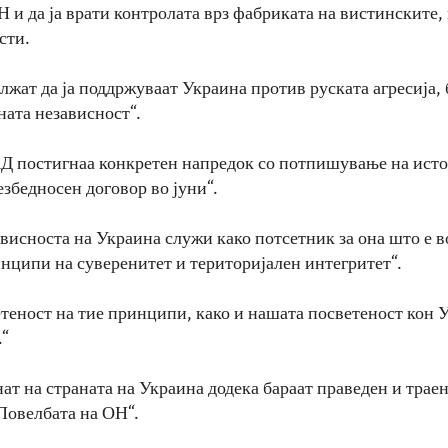
Н и да ја врати контролата врз фабриката на вистинските
сти.
жат да ја поддржуваат Украина против руската агресија, б
ната независност“.
Д постигнаа конкретен напредок со потпишување на ист
езбедносен договор во јуни“.
ависноста на Украина служи како потсетник за она што е 
нципи на суверенитет и територијален интегритет“.
теност на тие принципи, како и нашата посветеност кон 
.“
ат на страната на Украина додека бараат праведен и трае
 Повелбата на ОН“.