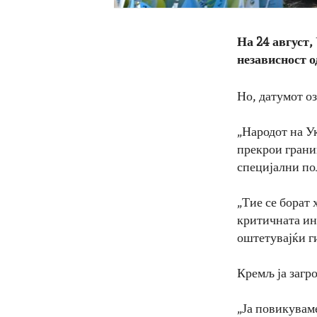
На 24 август,
независност о
Но, датумот оз
„Народот на У
прекрои грани
специјални по
„Тие се борат 
критичната ин
оштетувајќи г
Кремљ ја загр
„Ја повикувам