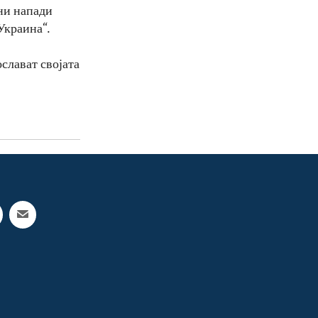
ни напади
Украина“.
слават својата