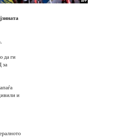
ејзината
.
о да ги
 за
напаѓа
цивили и
нералното