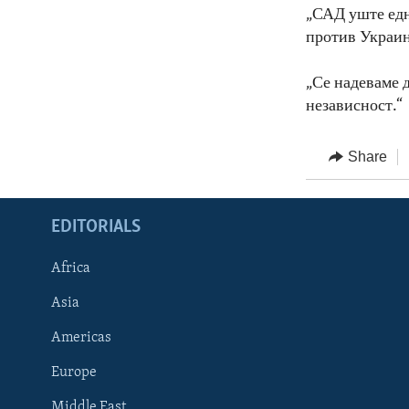
„САД уште едн
против Украин
„Се надеваме д
независност.“
Share
EDITORIALS
Africa
Asia
Americas
Europe
FOLLOW US
Middle East