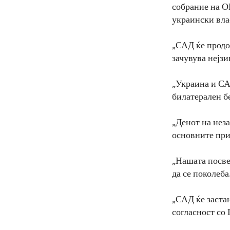
собрание на О
украински вла
„САД ќе продол
зачувува нејзи
„Украина и СА
билатерален б
„Денот на нез
основните при
„Нашата посве
да се поколеба
„САД ќе застан
согласност со