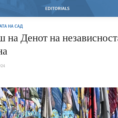
АТА НА САД
 на Денот на независност
на
024