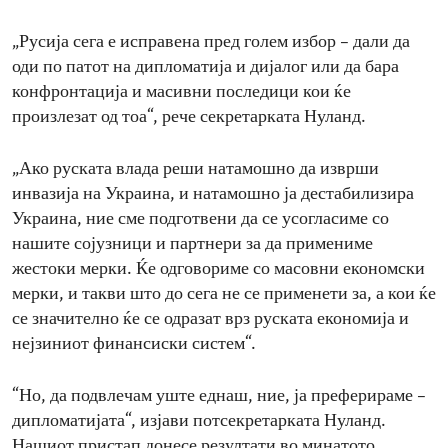
„Русија сега е исправена пред голем избор – дали да
оди по патот на дипломатија и дијалог или да бара
конфронтација и масивни последици кои ќе
произлезат од тоа“, рече секретарката Нуланд.
„Ако руската влада реши натамошно да изврши
инвазија на Украина, и натамошно ја дестабилизира
Украина, ние сме подготвени да се усогласиме со
нашите сојузници и партнери за да примениме
жестоки мерки. Ќе одговориме со масовни економски
мерки, и такви што до сега не се применети за, а кои ќе
се значително ќе се одразат врз руската економија и
нејзиниот финансиски систем“.
“Но, да подвлечам уште еднаш, ние, ја преферираме –
дипломатијата“, изјави потсекретарката Нуланд.
Нашиот пристап донесе резултати во минатото.