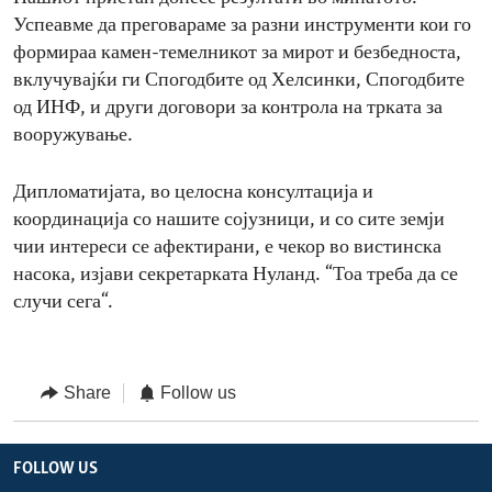
Успеавме да преговараме за разни инструменти кои го
формираа камен-темелникот за мирот и безбедноста,
вклучувајќи ги Спогодбите од Хелсинки, Спогодбите
од ИНФ, и други договори за контрола на трката за
вооружување.
Дипломатијата, во целосна консултација и
координација со нашите сојузници, и со сите земји
чии интереси се афектирани, е чекор во вистинска
насока, изјави секретарката Нуланд. “Тоа треба да се
случи сега“.
Share
Follow us
FOLLOW US