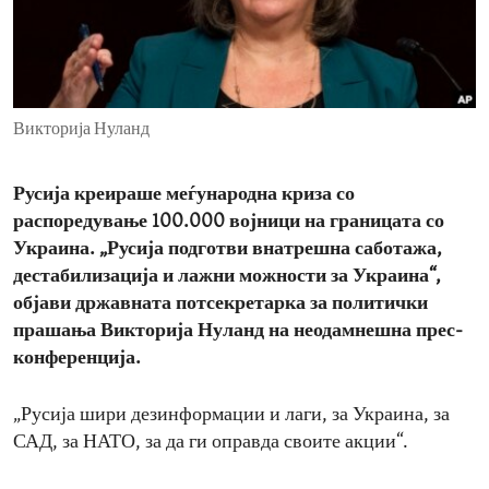
ENVIRONMENT AND HEALTH
IDEALS AND INSTITUTIONS
Викторија Нуланд
Русија креираше меѓународна криза со
распоредување 100.000 војници на границата со
Украина. „Русија подготви внатрешна саботажа,
дестабилизација и лажни можности за Украина“,
објави државната потсекретарка за политички
прашања Викторија Нуланд на неодамнешна прес-
конференција.
„Русија шири дезинформации и лаги, за Украина, за
САД, за НАТО, за да ги оправда своите акции“.