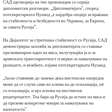
САД одговорија на тие провокации со серија
дипломатски разговори. „Дипломатијата“, според
потсекретарката Нуланд „е најдобра опција за враќање
на стабилноста и безбедноста во Украина, за Европа,
за самата Русија“.
На Дијалогот за стратешка стабилност со Русија, САД
демонстрираа заложба за дипломатијата со ставање
прелиминарни идеи на маса, вклучувајќи ја и за
армиската транспарентност и мерки за намалување на
ризиците, и вежбите, изјави потсекретарката Нуланд.
„Јасно ставивме до знаење дека вистински напредок
може да се случи само во клима на де-ескалација, нe
со ескалација, и врз основа на вистински
реципроцитет. Тоа бара од Русија да остане на маса и
да преземе конкретни чекори за намалување на
напнатоста“.