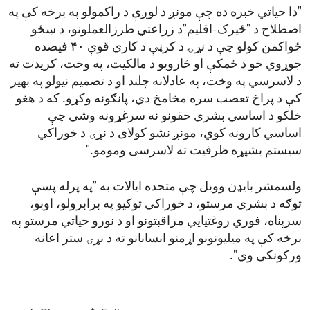
"دا حیاتي خبره ده چې مونږ د لوږې د راکمولو په برخه کې په
اصطلاح د "ځیرک-اقلیم"د زراعتي طرزالعملونو، د ښځو
ځواکمن کولو چې د نړۍ د کرڼې د کاري قوې ۴۰ فیصده
جوړوي خو د ځمکې او څارویو د مالکیت، په وخت، کریدت ته
د لاسرسي په وخت، په عادلانه چلند او د تصمیم نیولو په بهیر
کې د پراخ تعصب سره مخامخ دي، پانګونه وکړو. که د هغو
خلکو د اساسي بشري حقونو نه سرغړونه وشي چې
اساسي کارونه کوي، مونږ نشو کولای د نړۍ د خوراکي
سیستم بشپړه ظرفیت ته لاسرسی ومومو."
ولسمشر بایډن وویل چې متحده ایالات به "په پرله پسې
توګه د بشري مرستو، د خوراکي توکیو په برابرولو، اوبو،
سرپناه، فوري روغتیایي مراقبتونو او د نورو حیاتي مرستو په
برخه کې په میلیونونو اړمنو انسانانو ته د نړۍ ستر اعانه
ورکونکی وي".