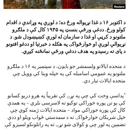
ENVIRONMENT AND HEALTH
IDEALS AND INSTITUTIONS
د اکتوبر ۱۶ د غذا نړیواله ورځ ده؛ د لوږې په وړاندې د اقدام
کولو ورځ. ددغې ورځې بنسټ په ۱۹۴۵ کال کې د ملګرو
ملتونو د کرڼې او غذا د سازمان له لورې کښیښودل شو. د
نړیوالې لوږې او خوارځواکۍ په هکله د خبرتیا او ددغو افتونو
د پای ته رسیدو په هدف ددغې ورځې نمانځنه کیږي.
د متحده ایالاتو ولسمشر جو بایډن، د سپتمبر په ۱۶ د ملګرو
ملتونو په عمومي اسامبله کې په خپله وینا کې وویل چې
متحده ایالات تیار دي.
"پداسې وخت کې چې په نړۍ کې تقریباً په هرو دریو کسانو
کې یو تن پوره خوراکي توکیو ته لاسرسی نلري – په همدې
کال کې پوره خوراکي مواد – متحده ایالات ژمنه کوي چې
خپل شریکان خوارځواکۍ ته د سمدستي ځواب ویلو او ددې
تضمین په لور چې و کولای شو نړۍ ته په راتلونکو لسیزو کې