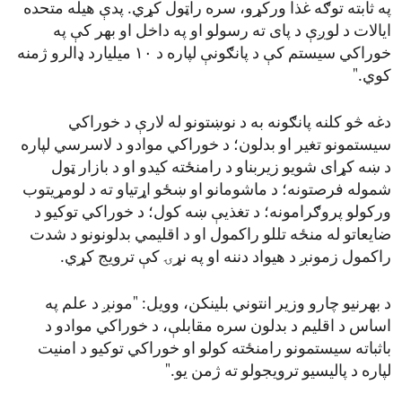
په ثابته توګه غذا ورکړو، سره راټول کړي. پدې هیله متحده
ایالات د لوږې د پای ته رسولو او په داخل او بهر کې په
خوراکي سیستم کې د پانګونې لپاره د ۱۰ میلیارد ډالرو ژمنه
کوي."
دغه څو کلنه پانګونه به د نوښتونو له لارې د خوراکي
سیستمونو تغیر او بدلون؛ د خوراکي موادو د لاسرسي لپاره
د ښه کړای شویو زیربناو د رامنځته کیدو او د بازار ټول
شموله فرصتونه؛ د ماشومانو او ښځو اړتیاو ته د لومړیتوب
ورکولو پروګرامونه؛ د تغذیې ښه کول؛ د خوراکي توکیو د
ضایعاتو له منځه تللو راکمول او د اقلیمي بدلونونو د شدت
راکمول زمونږ د هیواد دننه او په نړۍ کې ترویج کړي.
د بهرنیو چارو وزیر انتوني بلینکن، وویل: "مونږ د علم په
اساس د اقلیم د بدلون سره مقابلې، د خوراکي موادو د
باثباته سیستمونو رامنځته کولو او خوراکي توکیو د امنیت
لپاره د پالیسیو ترویجولو ته ژمن یو."