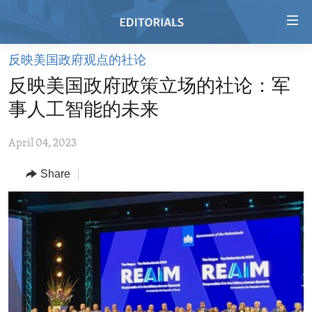
Accessibility
links
Skip
反映美国政府观点的社论
to
HOME
反映美国政府政策立场的社论：军
main
VIDEO
content
事人工智能的未来
RADIO
Skip
to
April 04, 2023
REGIONS
main
Share
TOPICS
AFRICA
Navigation
Skip
ARCHIVE
AMERICAS
HUMAN RIGHTS
to
ABOUT US
ASIA
SECURITY AND DEFENSE
Search
EUROPE
AID AND DEVELOPMENT
FOLLOW US
MIDDLE EAST
DEMOCRACY AND GOVERNANCE
ECONOMY AND TRADE