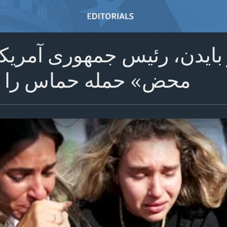
 بایدن، رئیس جمهوری آمری
محض» حمله حماس را م