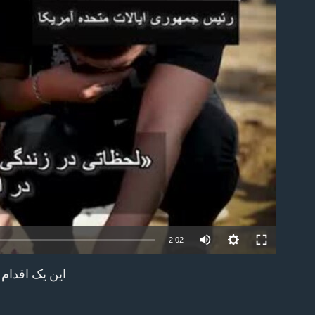
able
2:02
EMBED