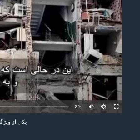
able
2:04
یکی از ویژگ
EMBED