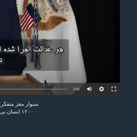
able
2:01
سنوار مغز متفکر ه
EMBED