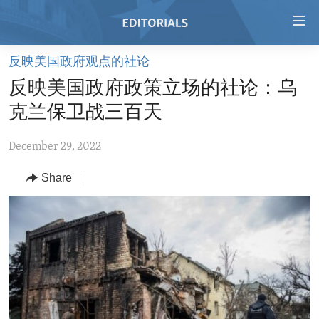
Accessibility
links
Skip
反映美国政府观点的社论
to
HOME
反映美国政府政策立场的社论：乌
main
VIDEO
content
克兰保卫战三百天
RADIO
Skip
to
December 29, 2022
REGIONS
main
Share
TOPICS
AFRICA
Navigation
Skip
ARCHIVE
AMERICAS
HUMAN RIGHTS
to
ABOUT US
ASIA
SECURITY AND DEFENSE
Search
EUROPE
AID AND DEVELOPMENT
FOLLOW US
MIDDLE EAST
DEMOCRACY AND GOVERNANCE
ECONOMY AND TRADE